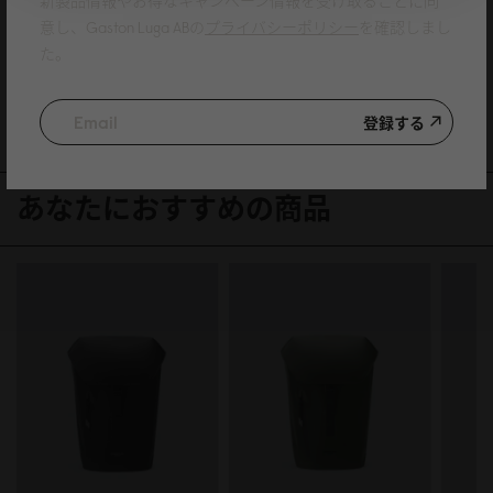
新製品情報やお得なキャンペーン情報を受け取ることに同
雨の日に使用しましたが全然濡れませんでした。期待通りで良かったです。
意し、Gaston Luga ABの
プライバシーポリシー
を確認しまし
レビューを書く製品
Lightweight DuoSeal Backpack - 14"（ライトウェイトデュオシールバック
た。
パック - 14”）
ブラック
25/05/2025
登録する
あなたにおすすめの商品