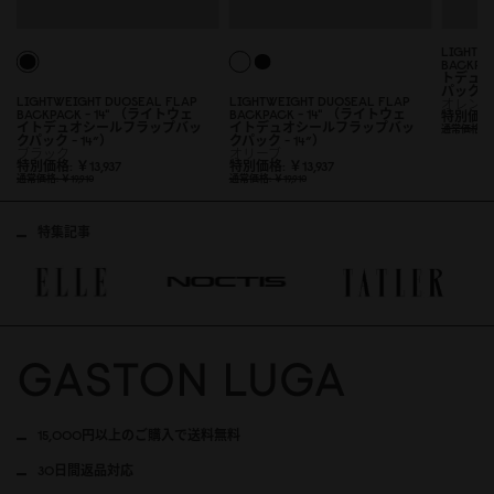
LIGHTW
BACKP
トデュ
パック14
LIGHTWEIGHT DUOSEAL FLAP
LIGHTWEIGHT DUOSEAL FLAP
オレン
BACKPACK - 14" （ライトウェ
BACKPACK - 14" （ライトウェ
特別価
イトデュオシールフラップバッ
イトデュオシールフラップバッ
通常価格
￥
クパック - 14”）
クパック - 14”）
ブラック
オリーブ
特別価格
￥13,937
特別価格
￥13,937
通常価格
￥19,91
0
通常価格
￥19,91
0
特集記事
15,000円以上のご購入で送料無料
30日間返品対応