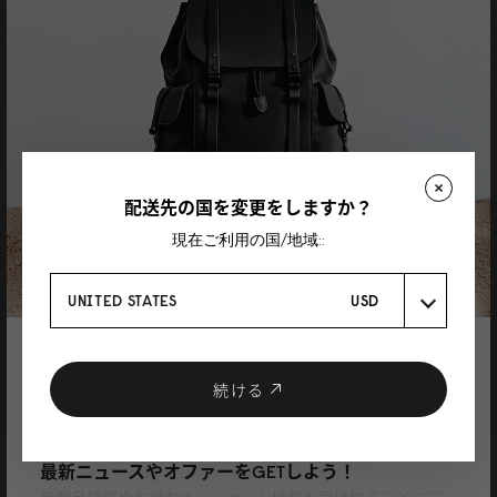
Se
Lightweight DuoSeal Backpack 14 （ライトウ
ェイトデュオシールバックパック14”） ブラッ
ク
防水性が高く梅雨の日々の日常使いとしてとても良いです。
レビューを書く製品
配送先の国を変更をしますか？
Lightweight DuoSeal Backpack - 14"（ライトウェイトデュオシールバック
パック - 14”）
ブラック
現在ご利用の国/地域::
19/06/2025
UNITED STATES
USD
橘由紀子
登録で10%割引
クーポンプレゼント
続ける
Lightweight DuoSeal Backpack 14 （ライトウ
ェイトデュオシールバックパック14”） ブラッ
ニュースレターに登録して、
ク
最新ニュースやオファーをGETしよう！