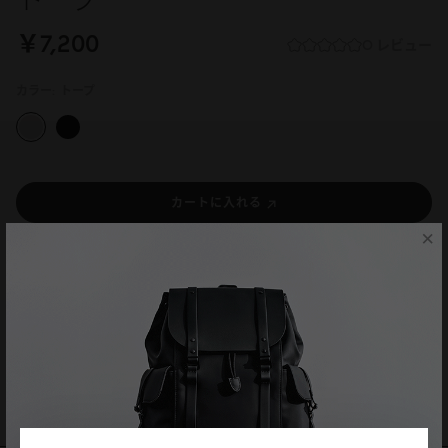
トープ
￥7,2
0
0
0 レビュー
カラー:
トープ
カートに入れる
×
主な機能
製品仕様
製品説明
送料と製品保証