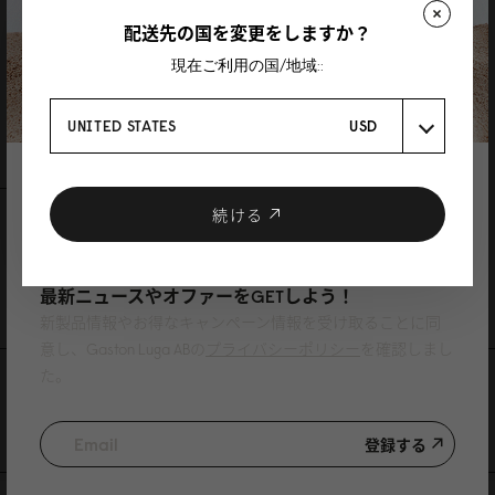
配送先の国を変更をしますか？
レビュー
現在ご利用の国/地域::
0 レビュー
UNITED STATES
USD
レビューを書く
質問を投稿
登録で10%割引
クーポンプレゼント
続ける
レビュー
質問
ニュースレターに登録して、
Be the first to write a review
最新ニュースやオファーをGETしよう！
新製品情報やお得なキャンペーン情報を受け取ることに同
意し、Gaston Luga ABの
プライバシーポリシー
を確認しまし
た。
特集記事
登録する