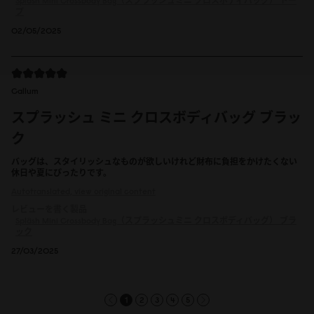
Spläsh Mini Crossbody Bag（スプラッシュミニ クロスボディバッグ）
トー
プ
02/05/2025
Callum
スプラッシュ ミニ クロスボディバッグ ブラッ
ク
バッグは、スタイリッシュなものが欲しいけれど財布に負担をかけたくない
休日や夏にぴったりです。
Autotranslated, view original content
レビューを書く製品
Spläsh Mini Crossbody Bag（スプラッシュミニ クロスボディバッグ）
ブラ
ック
27/03/2025
1
2
3
4
5