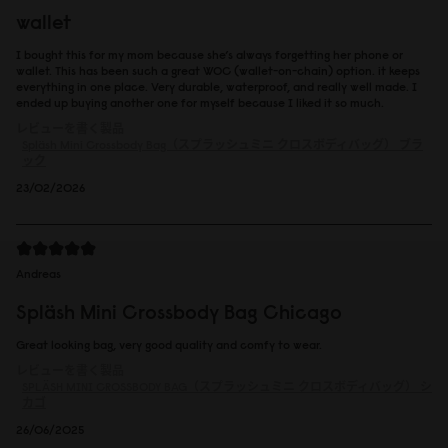
wallet
I bought this for my mom because she’s always forgetting her phone or
wallet. This has been such a great WOC (wallet-on-chain) option. it keeps
everything in one place. Very durable, waterproof, and really well made. I
ended up buying another one for myself because I liked it so much.
レビューを書く製品
Spläsh Mini Crossbody Bag（スプラッシュミニ クロスボディバッグ）
ブラ
ック
23/02/2026
Andreas
Spläsh Mini Crossbody Bag Chicago
Great looking bag, very good quality and comfy to wear.
レビューを書く製品
SPLÄSH MINI CROSSBODY BAG（スプラッシュミニ クロスボディバッグ）
シ
カゴ
26/06/2025