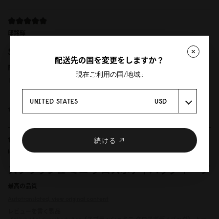
邱銘輝
Spläsh 迷你斜挎包 經典黑
配送先の国を変更をしますか？
簡單好用又時尚。
現在ご利用の国/地域::
レビューを書く製品
Spläsh Mini Crossbody Bag（スプラッシュミニ クロスボディバッグ）
ブラ
ック
UNITED STATES
USD
12/05/2025
続ける
leoxn
スプラッシュ ミニ クロスボディバッグ トープ
最高の品質
Autotranslated, view original content
レビューを書く製品