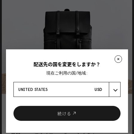
レビューを書く製品
Spläsh ポーチ（トイレタリーバッグ）
ブラック
07/05/2026
Kaye
スプラッシュ トイレタリーバッグ トープ
無料なので文句のつけようがありません。品質はいつも通り素晴らしいで
配送先の国を変更をしますか？
す。
現在ご利用の国/地域::
Autotranslated, view original content
17/09/2025
UNITED STATES
USD
登録で10%割引
MAYUKO TOMI
クーポンプレゼント
続ける
SPLÄSH ポーチ（トイレタリーバッグ） オリ
ーブ
ニュースレターに登録して、