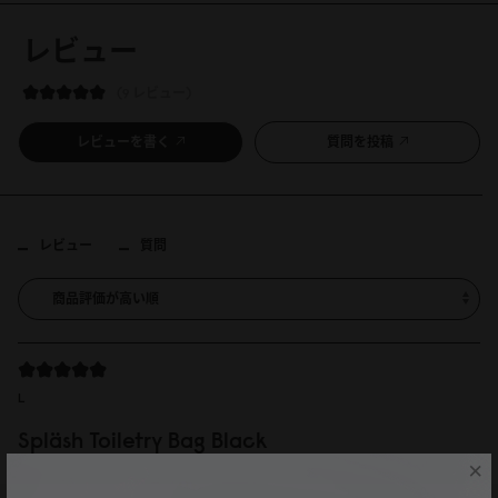
レビュー
9 レビュー
レビューを書く
質問を投稿
レビュー
質問
L
Spläsh Toiletry Bag Black
×
思ったよりも大きかったですが、使い勝手が良さそうな、かっこいいポーチ
です。