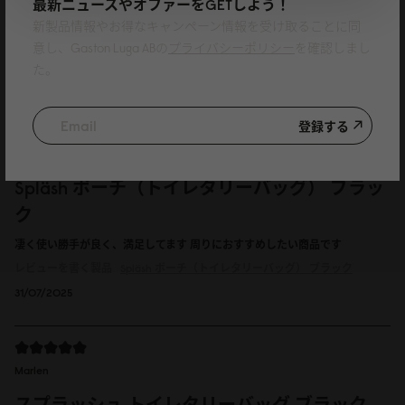
最新ニュースやオファーをGETしよう！
旅行に限らず、細々とした小物入れにちょうど良いと思います。 特典で頂き
新製品情報やお得なキャンペーン情報を受け取ることに同
ましたが、色々な場所で活躍しそうです。 ありがとうございました。
意し、Gaston Luga ABの
プライバシーポリシー
を確認しまし
レビューを書く製品
Spläsh ポーチ（トイレタリーバッグ）
オリーブ
た。
13/09/2025
登録する
徳
Spläsh ポーチ（トイレタリーバッグ） ブラッ
ク
凄く使い勝手が良く、満足してます 周りにおすすめしたい商品です
レビューを書く製品
Spläsh ポーチ（トイレタリーバッグ）
ブラック
31/07/2025
Marlen
スプラッシュ トイレタリーバッグ ブラック