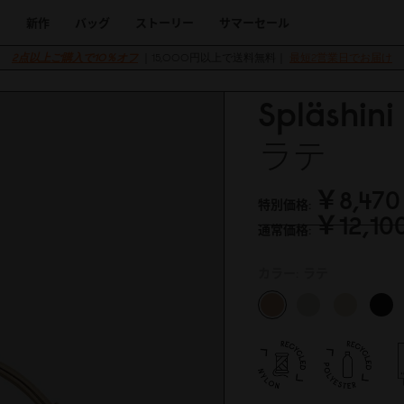
新作
バッグ
ストーリー
サマーセール
2点以上ご購入で10％オフ
｜15,000円以上で送料無料｜
最短2営業日でお届け
Spläs
ラテ
￥8,47
0
特別価格
￥12,1
0
通常価格
カラー:
ラテ