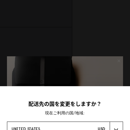
×
配送先の国を変更をしますか？
現在ご利用の国/地域::
UNITED STATES
USD