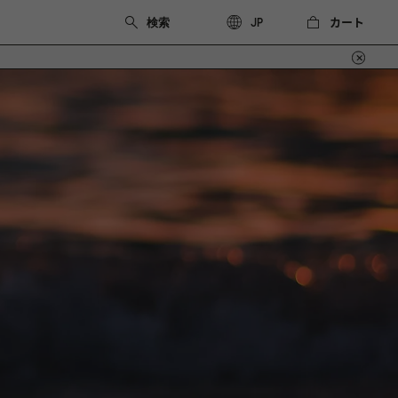
カート
JP