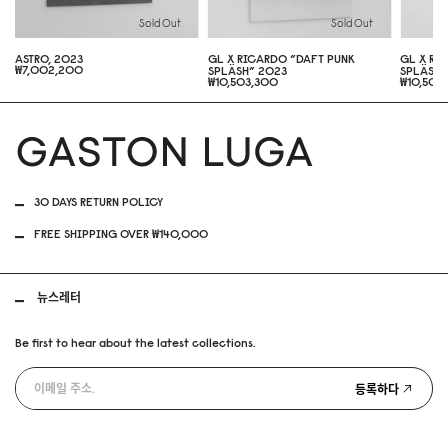
Sold Out
Sold Out
ASTRO, 2023
GL X RICARDO ”DAFT PUNK
GL X RI
₩7,002,200
SPLÄSH” 2023
SPLÄSH”
₩10,503,300
₩10,503
30 DAYS RETURN POLICY
FREE SHIPPING OVER ₩140,000
뉴스레터
Be first to hear about the latest collections.
등록하다