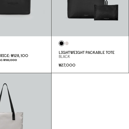
LIGHTWEIGHT PACKABLE TOTE
PRICE
₩128,100
BLACK
CE
₩183,000
₩27,000