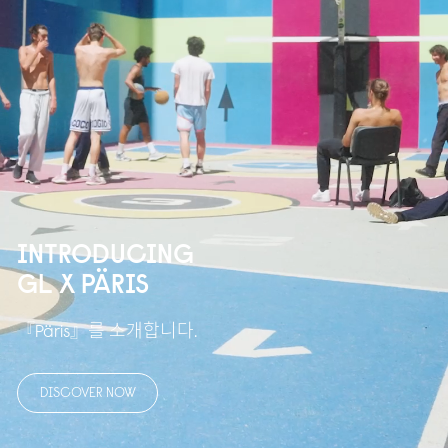
INTRODUCING
GL X PÄRIS
『Päris』를 소개합니다.
DISCOVER NOW