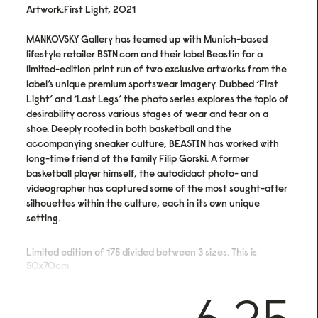
Artwork:First Light, 2021
MANKOVSKY Gallery has teamed up with Munich-based
lifestyle retailer BSTN.com and their label Beastin for a
limited-edition print run of two exclusive artworks from the
label’s unique premium sportswear imagery. Dubbed ‘First
Light’ and ‘Last Legs’ the photo series explores the topic of
desirability across various stages of wear and tear on a
shoe. Deeply rooted in both basketball and the
accompanying sneaker culture, BEASTIN has worked with
long-time friend of the family Filip Gorski. A former
basketball player himself, the autodidact photo- and
videographer has captured some of the most sought-after
silhouettes within the culture, each in its own unique
setting.
Limited edition of 175 divided between 3 sizes. This is
50x70cm.