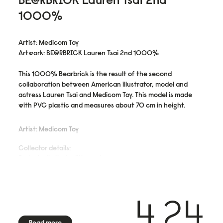
1000%
Artist: Medicom Toy
Artwork: BE@RBRICK Lauren Tsai 2nd 1000%
This 1000% Bearbrick is the result of the second
collaboration between American illustrator, model and
actress Lauren Tsai and Medicom Toy. This model is made
with PVC plastic and measures about 70 cm in height.
Artist: Medicom Toy
Collector details:
Part of a limited edition set
PVC Plastic
4.24
No signature
Read more