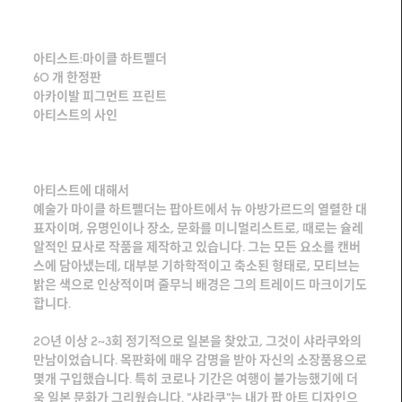
아티스트:마이클 하트펠더
60 개 한정판
아카이발 피그먼트 프린트
아티스트의 사인
아티스트에 대해서
예술가 마이클 하트펠더는 팝아트에서 뉴 아방가르드의 열렬한 대
표자이며, 유명인이나 장소, 문화를 미니멀리스트로, 때로는 슐레
알적인 묘사로 작품을 제작하고 있습니다. 그는 모든 요소를 캔버
스에 담아냈는데, 대부분 기하학적이고 축소된 형태로, 모티브는
밝은 색으로 인상적이며 줄무늬 배경은 그의 트레이드 마크이기도
합니다.
20년 이상 2~3회 정기적으로 일본을 찾았고, 그것이 샤라쿠와의
만남이었습니다. 목판화에 매우 감명을 받아 자신의 소장품용으로
몇개 구입했습니다. 특히 코로나 기간은 여행이 불가능했기에 더
욱 일본 문화가 그리웠습니다. "샤라쿠"는 내가 팝 아트 디자인으