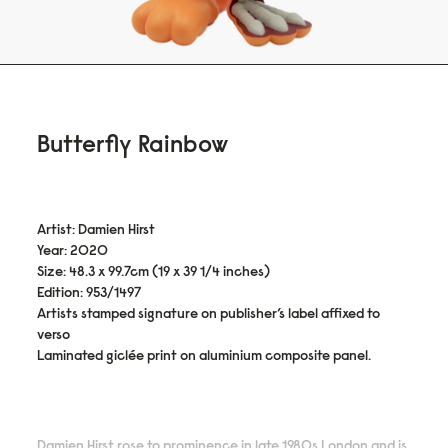
Butterfly Rainbow
Artist: Damien Hirst
Year: 2020
Size: 48.3 x 99.7cm (19 x 39 1/4 inches)
Edition: 953/1497
Artists stamped signature on publisher’s label affixed to
verso
Laminated giclée print on aluminium composite panel.
Damien Hirst rose to prominence in late 1980s London and is