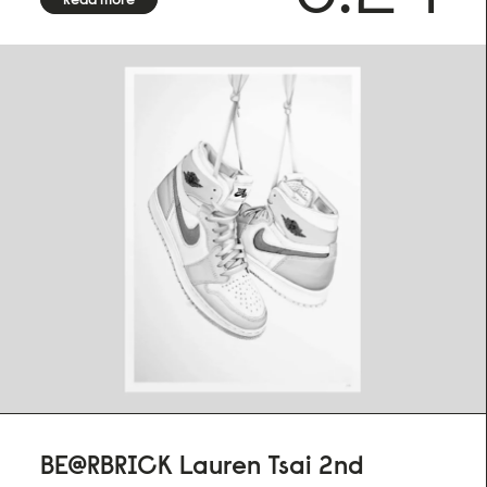
Numbered in bottom right corner and features dated on
back
CERTIFICATE OF AUTHENTICITY
Arrives with certificate of authenticity hand-signed by the
artist
FRAMING
Frame not included.
Size:
50x70 cm
RELEASE DATE
June 17, 2024
BE@RBRICK Lauren Tsai 2nd