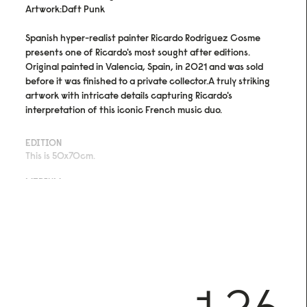
Artwork:Daft Punk
Spanish hyper-realist painter Ricardo Rodriguez Cosme
presents one of Ricardo's most sought after editions.
Original painted in Valencia, Spain, in 2021 and was sold
before it was finished to a private collector.A truly striking
artwork with intricate details capturing Ricardo's
interpretation of this iconic French music duo.
EDITION
This is 50x70cm.
MEDIUM
Archival pigment print on acid- and lignin-free 310 gsm
Hahnemühle Photo Rag® Bright White with ISO 9706
museum quality for highest age resistance
FINISHING
Numbered in bottom right corner.
CERTIFICATE OF AUTHENTICITY
Arrives with certificate of authenticity hand-signed by the