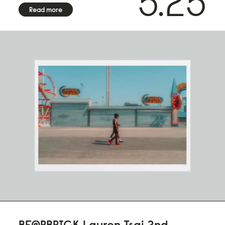
5.25
Read more
BE@RBRICK Lauren Tsai 2nd