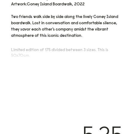
Artwork:Coney Island Boardwalk, 2022
Two friends walk side by side along the lively Coney Island
boardwalk. Lost in conversation and comfortable silence,
they savor each other's company amidst the vibrant
atmosphere of this iconic destination.
Limited edition of 175 divided between 3 sizes. This is
50x70cm.