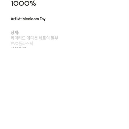
1000%
Artist: Medicom Toy
상세:
리미티드 에디션 세트의 일부
PVC플라스틱
사인 없음
1000% 베어브릭은 미국 일러스트레이터, 모델, 여배우 로렌 싸
이와 Medicom Toy의 두 번째 콜라보레이션으로 탄생했습니다.
PVC 플라스틱제, 높이 약 70cm.