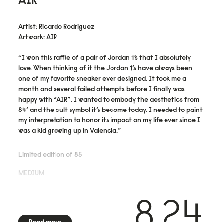
Artist: Ricardo Rodriguez
Artwork: AIR
“I won this raffle of a pair of Jordan 1’s that I absolutely
love. When thinking of it the Jordan 1’s have always been
one of my favorite sneaker ever designed. It took me a
month and several failed attempts before I finally was
happy with “AIR”. I wanted to embody the aesthetics from
84’ and the cult symbol it’s become today. I needed to paint
my interpretation to honor its impact on my life ever since I
was a kid growing up in Valencia.”
Limited edition of 85
MEDIUM
Archival pigment print on acid- and lignin-free 310 gsm
Hahnemühle Photo Rag® Bright White with ISO 9706
8.24
museum quality for highest age resistance
FINISHING
Read more