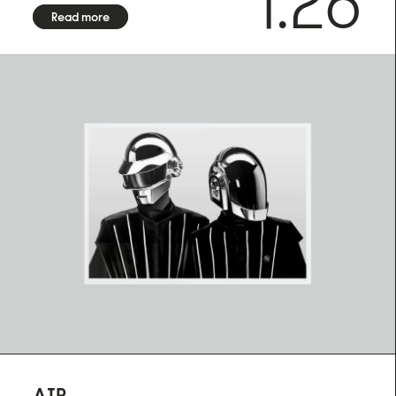
1.26
artist
Read more
FRAMING
Frame not included. We offer framing services exclusively
for customers in Sweden. Due to the fragile nature of
frames with glass, we are unable to provide international
shipping. Contact us for more information.
SHIPPING
We offer shipping with DHL within the EU, to the US, UK,
Norway and Switzerland. Each fine art print is made on
demand especially for you, please allow up to 14 days of
production before shipment
AIR