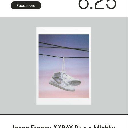
6.25
Read more
Jason Freeny XXRAY Plus x Mighty