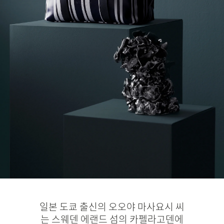
일본 도쿄 출신의 오오야 마사요시 씨
는 스웨덴 에랜드 섬의 카펠라고덴에