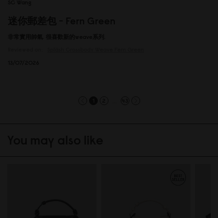
SC Wang
迷你郵差包 - Fern Green
非常實用帥氣. 很喜歡新的weave系列.
Reviewed on:
Spläsh Crossbody
Weave Fern Green
13/07/2026
...
1
2
43
You may also like