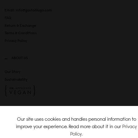
Email: info@gastonluga.com
FAQ
Return & Exchange
Terms & Conditions
Privacy Policy
ABOUT US
Our Story
Sustainability
SOCIAL MEDIA
Our site uses cookies and handles personal information to
Instagram
improve your experience. Read more about it in our
Privacy
TikTok
Policy
.