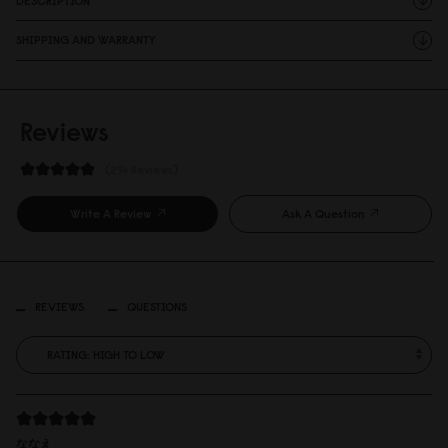
DESCRIPTION
SHIPPING AND WARRANTY
Reviews
214 Reviews
Write A Review
Ask A Question
REVIEWS
QUESTIONS
ななえ