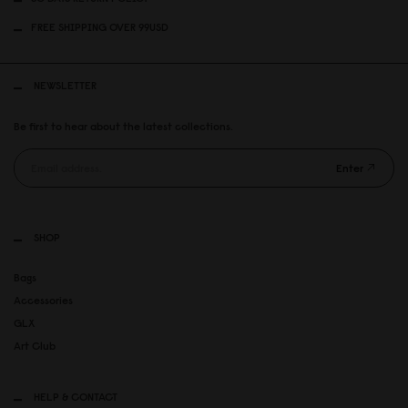
FREE SHIPPING OVER 99USD
NEWSLETTER
Be first to hear about the latest collections.
Enter
SHOP
Bags
Accessories
GLX
Art Club
HELP & CONTACT