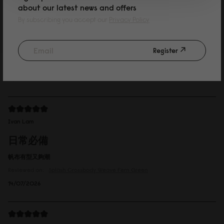
about our latest news and offers
By subscribing you accept our
Privacy Policy
Register
Reviewed on:
Spläsh Crossbody
Dark Blue / Taupe
15/07/2026
Ivan Lam
日常必備
帆布有型又夠潮
Reviewed on:
Spläsh Crossbody
Weave Fern Green
14/07/2026