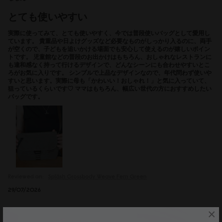
とても使いやすい
実際に使ってみて、とても使いやすく、今では普段使いバッグとして愛用し
ています。 貴重品や日よけグッズなど必要なものがしっかり入るのに、両手
が空くので、子どもを追いかける場面でも安心して使えるのが嬉しいポイン
トです。 児童館などの普段のお出かけはもちろん、おしゃれなレストランに
も違和感なく持って行けるデザインで、どんなシーンにも合わせやすいとこ
ろがお気に入りです。 シンプルで上品なデザインなので、年代問わず使いや
すいと思います。実際に母も「かわいい！おしゃれ！」と気に入っていて、
狙っているくらいです♡ ママはもちろん、幅広い世代の方におすすめしたい
バッグです。
Reviewed on:
Spläsh Crossbody
Weave Fern Green
29/07/2026
×