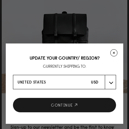
takashi
質感が好き
とても素敵な商品でした！ 3点ほど、まとめて購入しましたが 色違いも検討
してます。
UPDATE YOUR COUNTRY/ REGION?
CURRENTLY SHIPPING TO:
27/07/2026
UNITED STATES
USD
Annie Chuang
10% DISCOUNT ON YOUR NEXT
CONTINUE
喜歡
PURCHASE
高質感,摸起來非常舒服,防水耐髒,我拿濕布擦擦就乾淨
Sign-up to our newsletter and be the first to know