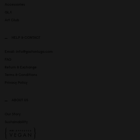
Accessories
GLX
Art Club
HELP & CONTACT
Email: info@gastonluga.com
FAQ
Return & Exchange
Terms & Conditions
Privacy Policy
ABOUT US
Our Story
Sustainability