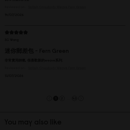
Reviewed on:
Spläsh Crossbody
Weave Fern Green
14/07/2026
SC Wang
迷你郵差包 - Fern Green
非常實用帥氣. 很喜歡新的weave系列.
Reviewed on:
Spläsh Crossbody
Weave Fern Green
13/07/2026
...
1
2
43
You may also like