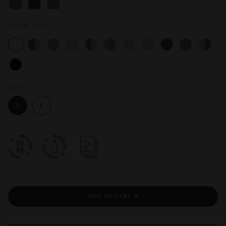
COLOR:
OLIVE
SIZE:
S
ADD TO CART