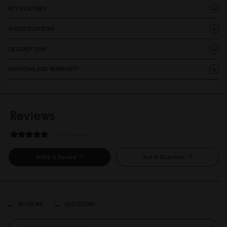
KEY FEATURES
SPECIFICATIONS
DESCRIPTION
SHIPPING AND WARRANTY
Reviews
214 Reviews
Write A Review
Ask A Question
REVIEWS
QUESTIONS