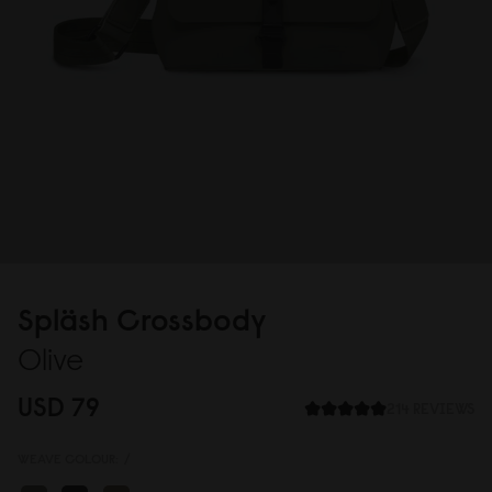
Spläsh Crossbody
Olive
USD 79
214 REVIEWS
WEAVE COLOUR:
/