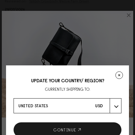
Reviewed on:
Spläsh Crossbody
Weave Fern Green
29/07/2026
×
takashi
質感が好き
とても素敵な商品でした！ 3点ほど、まとめて購入しましたが 色違いも検討
してます。
UPDATE YOUR COUNTRY/ REGION?
CURRENTLY SHIPPING TO:
UNITED STATES
USD
Reviewed on:
Spläsh Crossbody
Cloud Cream
27/07/2026
10% DISCOUNT ON YOUR NEXT
CONTINUE