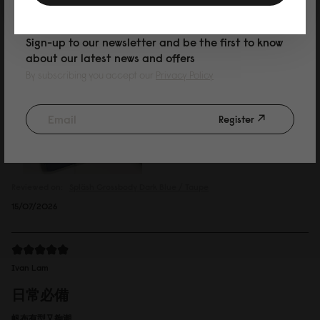
PURCHASE
Annie Chuang
Sign-up to our newsletter and be the first to know
喜歡
about our latest news and offers
高質感,摸起來非常舒服,防水耐髒,我拿濕布擦擦就乾淨
By subscribing you accept our
Privacy Policy
Register
Reviewed on:
Spläsh Crossbody
Dark Blue / Taupe
15/07/2026
Ivan Lam
日常必備
帆布有型又夠潮