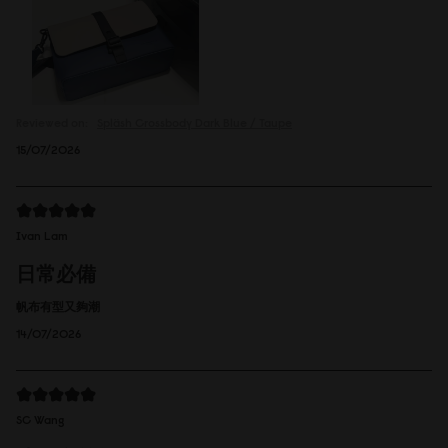
Reviewed on:
Spläsh Crossbody
Dark Blue / Taupe
15/07/2026
Ivan Lam
日常必備
帆布有型又夠潮
14/07/2026
SC Wang