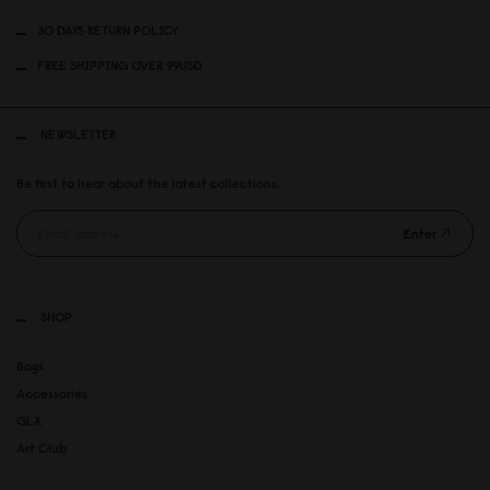
30 DAYS RETURN POLICY
FREE SHIPPING OVER 99USD
NEWSLETTER
Be first to hear about the latest collections.
Enter
SHOP
Bags
Accessories
GLX
Art Club