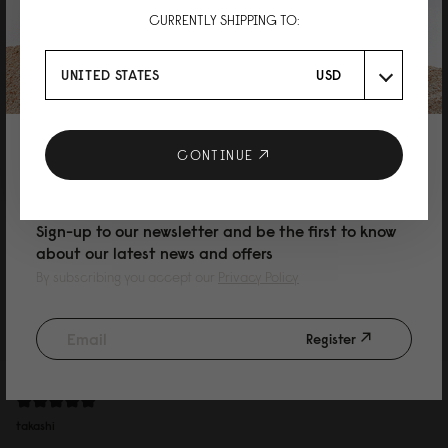
CURRENTLY SHIPPING TO:
とても使いやすい
実際に使ってみて、とても使いやすく、今では普段使いバッグとして愛用し
UNITED STATES
USD
ています。 貴重品や日よけグッズなど必要なものがしっかり入るのに、両手
が空くので、子どもを追いかける場面でも安心して使えるのが嬉しいポイン
トです。 児童館などの普段のお出かけはもちろん、おしゃれなレストランに
も違和感なく持って行けるデザインで、どんなシーンにも合わせやすいとこ
ろがお気に入りです。 シンプルで上品なデザインなので、年代問わず使いや
10% DISCOUNT ON YOUR NEXT
CONTINUE
すいと思います。実際に母も「かわいい！おしゃれ！」と気に入っていて、
狙っているくらいです♡ ママはもちろん、幅広い世代の方におすすめしたい
PURCHASE
バッグです。
Sign-up to our newsletter and be the first to know
about our latest news and offers
By subscribing you accept our
Privacy Policy
Register
29/07/2026
takashi