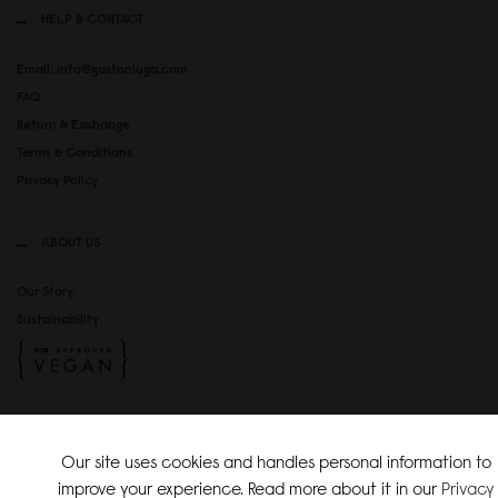
HELP & CONTACT
Email: info@gastonluga.com
FAQ
Return & Exchange
Terms & Conditions
Privacy Policy
ABOUT US
Our Story
Sustainability
SOCIAL MEDIA
Our site uses cookies and handles personal information to
Instagram
improve your experience. Read more about it in our
Privacy