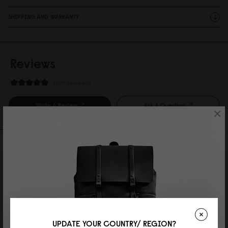
SHIPPING AND WARRANTY
Reviews
214 Reviews
Write A Review
Ask A Question
×
REVIEWS
QUESTIONS
ななえ
UPDATE YOUR COUNTRY/ REGION?