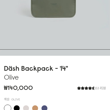
Däsh Backpack - 14"
Olive
₩140,000
33 리뷰
색상:
OLIVE