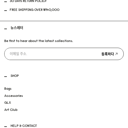
30 DAYS RETURN POLICY
FREE SHIPPING OVER ₩140,000
뉴스레터
Be first to hear about the latest collections.
등록하다
SHOP
Bags
Accessories
GLX
Art Club
HELP & CONTACT