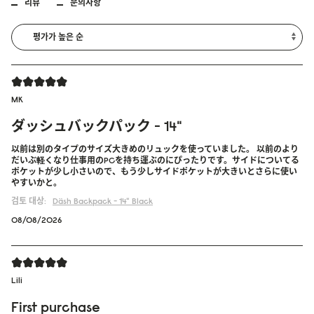
리뷰
문의사항
MK
ダッシュバックパック - 14"
以前は別のタイプのサイズ大きめのリュックを使っていました。 以前のより
だいぶ軽くなり仕事用のPCを持ち運ぶのにぴったりです。サイドについてる
ポケットが少し小さいので、もう少しサイドポケットが大きいとさらに使い
やすいかと。
검토 대상:
Däsh Backpack - 14"
Black
08/08/2026
Lili
First purchase