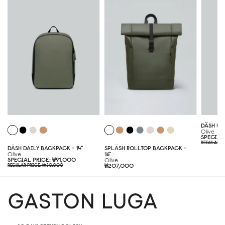
DÄSH UN
Olive
SPECIAL
REGULAR P
DÄSH DAILY BACKPACK - 14"
SPLÄSH ROLLTOP BACKPACK -
Olive
16"
SPECIAL PRICE
₩91,000
Olive
₩207,000
REGULAR PRICE
₩130,000