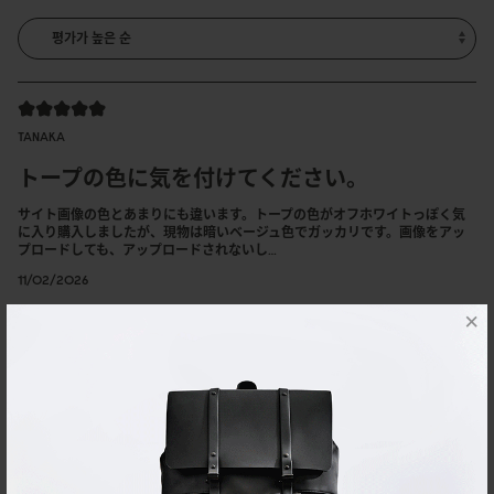
TANAKA
トープの色に気を付けてください。
サイト画像の色とあまりにも違います。トープの色がオフホワイトっぽく気
に入り購入しましたが、現物は暗いベージュ色でガッカリです。画像をアッ
プロードしても、アップロードされないし…
11/02/2026
×
Mary
Where Style Meets Function
This bag is the perfect blend of style and practicality. The sleek, minimalist
design makes it incredibly versatile, while the soft neutral color pairs
effortlessly with any outfit. It sits comfortably across the body and feels