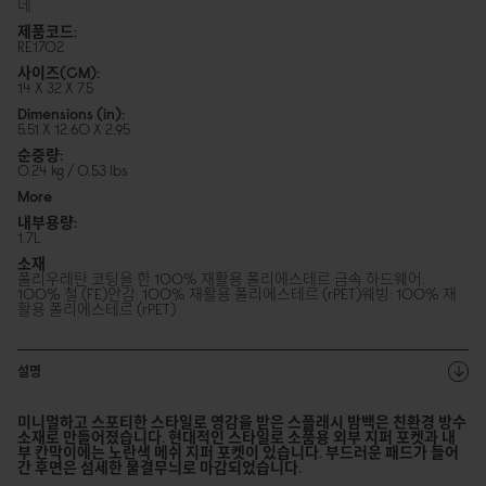
네
제품코드:
RE1702
사이즈(CM):
14 X 32 X 7.5
Dimensions (in):
5.51 X 12.60 X 2.95
순중량:
0.24 kg / 0.53 lbs
More
내부용량:
1.7L
소재
폴리우레탄 코팅을 한 100% 재활용 폴리에스테르
금속 하드웨어:
100% 철 (FE)
안감: 100% 재활용 폴리에스테르 (rPET)
웨빙: 100% 재
활용 폴리에스테르 (rPET)
설명
미니멀하고 스포티한 스타일로 영감을 받은 스플래시 밤백은 친환경 방수
소재로 만들어졌습니다. 현대적인 스타일로 소품용 외부 지퍼 포켓과 내
부 칸막이에는 노란색 메쉬 지퍼 포켓이 있습니다. 부드러운 패드가 들어
간 후면은 섬세한 물결무늬로 마감되었습니다.