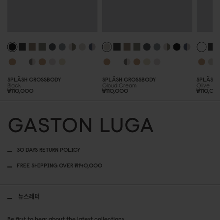
SPLÄSH CROSSBODY
SPLÄSH CROSSBODY
SPLÄSH 
Black
Cloud Cream
Olive
₩110,000
₩110,000
₩110,00
30 DAYS RETURN POLICY
FREE SHIPPING OVER ₩140,000
뉴스레터
Be first to hear about the latest collections.