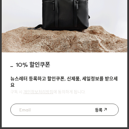
lightweight, yet it’s spacious enough to hold all the everyday essentials. The
smooth zippers and clean stitching give it a high-quality, well-made feel,
and the adjustable strap adds extra comfort and flexibility. It’s the kind of
bag you can wear daily—stylish, functional, and timeless all at once.
10% 할인쿠폰
뉴스레터 등록하고 할인쿠폰, 신제품, 세일정보를 받으세
요
구독 시
개인정보처리방침
에 동의하게 됩니다.
04/02/2026
등록
Phruetthaphong