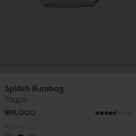
Spläsh Bumbag
Taupe
₩98,000
49 리뷰
색상:
TAUPE