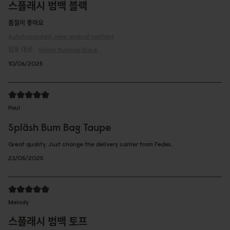
스플래시 범백 블랙
품질이 좋아요
Autotranslated, view original content
검토 대상:
Spläsh Bumbag
Black
10/06/2025
Paul
Spläsh Bum Bag Taupe
Great quality. Just change the delivery carrier from Fedex.
23/05/2025
Melody
스플래시 범백 토프