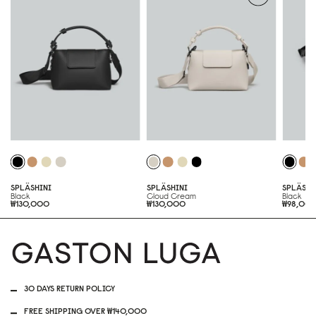
SPLÄSHINI
SPLÄSHINI
SPLÄSH
Black
Cloud Cream
Black
₩130,000
₩130,000
₩98,00
30 DAYS RETURN POLICY
FREE SHIPPING OVER ₩140,000