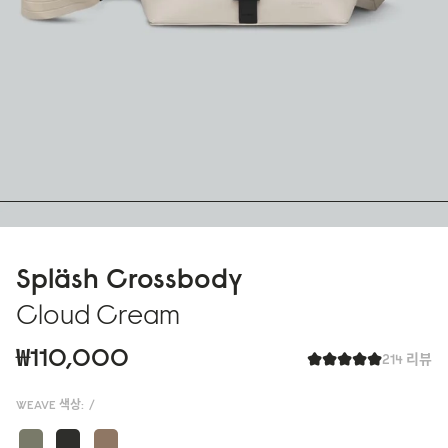
Spläsh Crossbody
Cloud Cream
₩110,000
214 리뷰
WEAVE 색상:
/