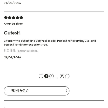
24/02/2026
Amanda Strom
Cutest!
Literally the cutest and very well made. Perfect for everyday use, and
perfect for dinner occasions too.
검토 대상:
Spläshini
Black
09/02/2026
...
1
2
16