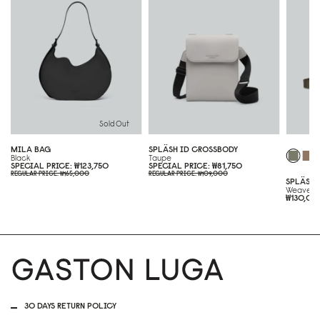
Sold Out
MILA BAG
SPLÄSH ID CROSSBODY
Black
Taupe
SPECIAL PRICE
₩123,750
SPECIAL PRICE
₩81,750
REGULAR PRICE
₩165,000
REGULAR PRICE
₩109,000
SPLÄSH 
Weave F
₩130,0
30 DAYS RETURN POLICY