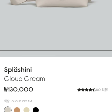
Spläshini
Cloud Cream
₩130,000
80 리뷰
색상:
CLOUD CREAM