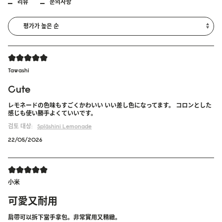
리뷰
문의사항
Tawashi
Cute
レモネードの色味もすごくかわいい いい差し色になってます。 コロンとした
感じも使い勝手よくていいです。
검토 대상:
Spläshini
Lemonade
22/05/2026
小米
可愛又耐用
肩帶可以拆下當手拿包。非常實用又精緻。