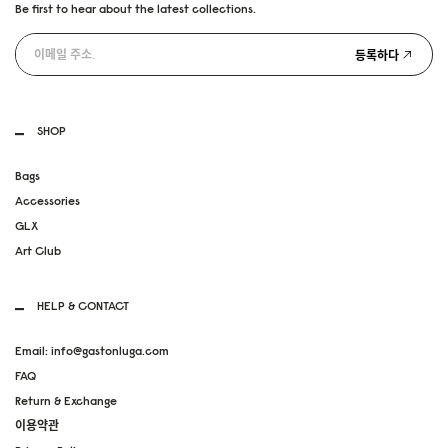
Be first to hear about the latest collections.
등록하다
SHOP
Bags
Accessories
GLX
Art Club
HELP & CONTACT
Email: info@gastonluga.com
FAQ
Return & Exchange
이용약관