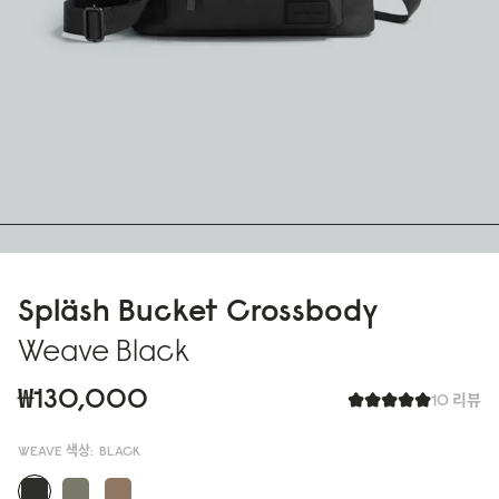
Spläsh Bucket Crossbody
Weave Black
₩130,000
10 리뷰
WEAVE 색상:
BLACK