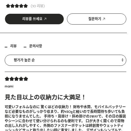
10 리뷰
리뷰를 쓰세요
질문하기
리뷰
문의사항
mami
見た目以上の収納力に大満足！
可愛いフォルムなのに 驚くほどの収納力！ 財布や水筒、モバイルバッテリー
など必要なものがしっかり収まり、約450gと軽いので長時間持ち歩いても負
担になりませんでした。 手持ち・肩掛け・斜め掛けの3WAYで、その日の服装
やシーンに合わせて使い分けられるのも便利です。 口が大きく開くので荷物
の出し入れがしやすく、外側のファスナーポケットは絆創膏やウェットティ
ッシュなどサッと取り出したい時に重宝しました。 デザインもシンプルで、