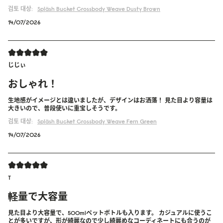
검토 대상:
Spläsh Bucket Crossbody
Weave Dusty Brown
14/07/2026
じじぃ
おしゃれ！
生地感がイメージとは違いましたが、デザインはお洒落！ 見た目より容量は
大きいので、普段使いに重宝しそうです。
검토 대상:
Spläsh Bucket Crossbody
Weave Fern Green
14/07/2026
T
軽量で大容量
見た目より大容量で、500mlペットボトルも入ります。 カジュアルに使うこ
とが多いですが、形が綺麗なので少し綺麗めなコーディネートにも合うのが