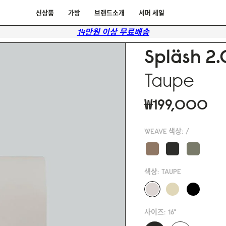
신상품
가방
브랜드소개
서머 세일
14만원 이상 무료배송
Spläsh 2.
Taupe
₩199,000
WEAVE 색상:
/
색상:
TAUPE
사이즈:
16"