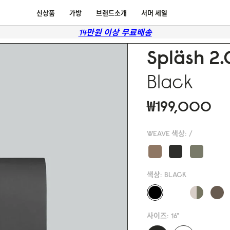
신상품
가방
브랜드소개
서머 세일
14만원 이상 무료배송
Spläsh 2.
Black
₩199,000
WEAVE 색상:
/
색상:
BLACK
사이즈:
16"