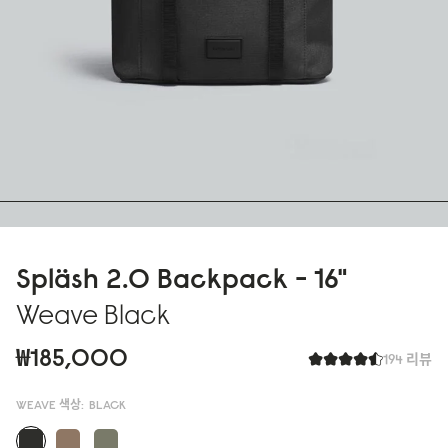
Spläsh 2.0 Backpack - 16"
Weave Black
₩185,000
194 리뷰
WEAVE 색상:
BLACK