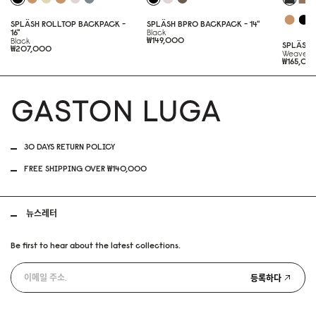
SPLÄSH ROLLTOP BACKPACK -
SPLÄSH BPRO BACKPACK - 14"
16"
Black
₩149,000
Black
SPLÄSH 
₩207,000
Weave B
₩165,00
30 DAYS RETURN POLICY
FREE SHIPPING OVER ₩140,000
뉴스레터
Be first to hear about the latest collections.
등록하다