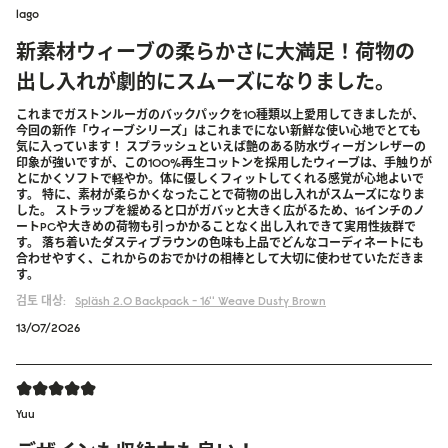
lago
新素材ウィーブの柔らかさに大満足！荷物の
出し入れが劇的にスムーズになりました。
これまでガストンルーガのバックパックを10種類以上愛用してきましたが、
今回の新作「ウィーブシリーズ」はこれまでにない新鮮な使い心地でとても
気に入っています！ スプラッシュといえば艶のある防水ヴィーガンレザーの
印象が強いですが、この100%再生コットンを採用したウィーブは、手触りが
とにかくソフトで軽やか。体に優しくフィットしてくれる感覚が心地よいで
す。 特に、素材が柔らかくなったことで荷物の出し入れがスムーズになりま
した。 ストラップを緩めると口がガバッと大きく広がるため、16インチのノ
ートPCや大きめの荷物も引っかかることなく出し入れできて実用性抜群で
す。 落ち着いたダスティブラウンの色味も上品でどんなコーディネートにも
合わせやすく、これからのおでかけの相棒として大切に使わせていただきま
す。
검토 대상:
Spläsh 2.0 Backpack - 16''
Weave Dusty Brown
13/07/2026
Yuu