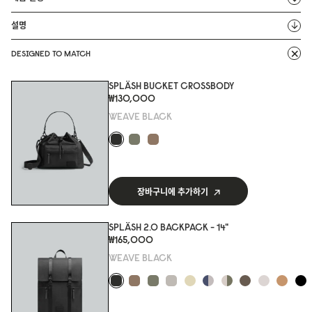
설명
DESIGNED TO MATCH
SPLÄSH BUCKET CROSSBODY
₩130,000
WEAVE BLACK
장바구니에 추가하기
SPLÄSH 2.0 BACKPACK - 14"
₩165,000
WEAVE BLACK