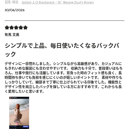
검토 대상:
Spläsh 2.0 Backpack - 16''
Weave Dusty Brown
30/06/2026
有馬 文美
シンプルで上品、毎日使いたくなるバックパ
ック
デザインに一目惚れしました。シンプルながら高級感があり、カジュアルに
もきれいめな服装にも合わせやすいです。 収納力も十分で、普段使いはもち
ろん、仕事や旅行にも活躍しています。背負った時のフィット感も良く、長
時間持ち歩いても負担を感じにくいのが嬉しいポイントです。 素材や作りも
しっかりしていて、細部まで丁寧に仕上げられている印象でした。機能性と
デザイン性を両立したバッグを探している方におすすめです。これからも長
く愛用したいと思います。