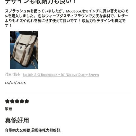
デザインも収納力も良い！
スプラッシュ14を使っていましたが、MacBookを15インチに買い替えたので
16を購入しました。 色はウィーブダスティブラウンで丈夫な素材で、レザー
よりもキズや汚れを気にせず使えて良いです！ 収納力もデザインも満足で
す！
검토 대상:
Spläsh 2.0 Backpack - 16''
Weave Dusty Brown
09/07/2026
家豪
真係好用
容量夠大又輕便,肩帶承托力都好好.