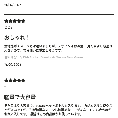
14/07/2026
じじぃ
おしゃれ！
生地感がイメージとは違いましたが、デザインはお洒落！ 見た目より容量は
大きいので、普段使いに重宝しそうです。
검토 대상:
Spläsh Bucket Crossbody
Weave Fern Green
14/07/2026
T
軽量で大容量
見た目より大容量で、500mlペットボトルも入ります。 カジュアルに使うこ
とが多いですが、形が綺麗なので少し綺麗めなコーディネートにも合うのが
お気に入りです。 最近はこの商品ばかり使っています。