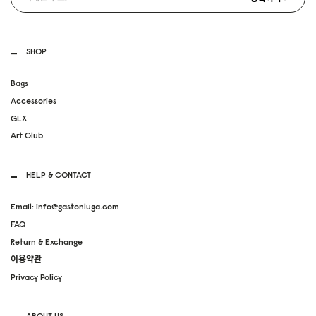
SHOP
Bags
Accessories
GLX
Art Club
HELP & CONTACT
Email: info@gastonluga.com
FAQ
Return & Exchange
이용약관
Privacy Policy
ABOUT US