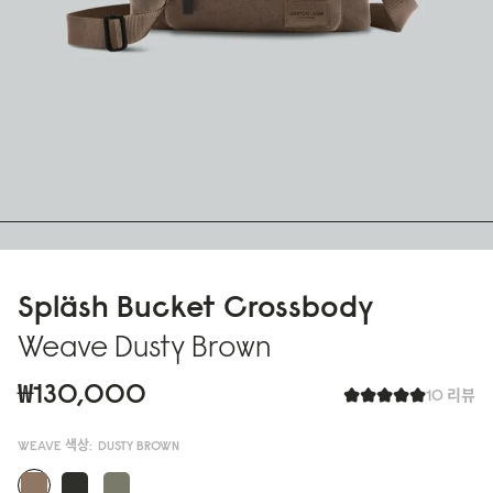
Spläsh Bucket Crossbody
Weave Dusty Brown
₩130,000
10 리뷰
WEAVE 색상:
DUSTY BROWN