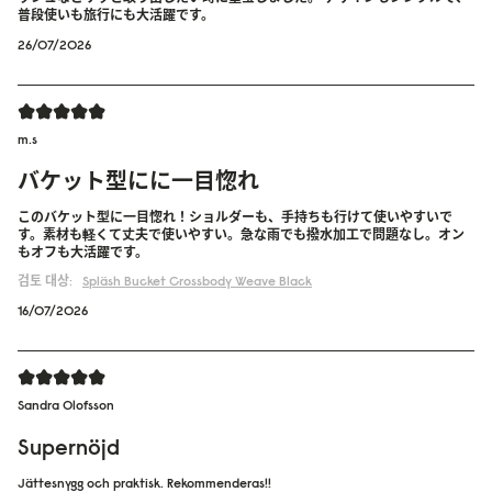
普段使いも旅行にも大活躍です。
26/07/2026
m.s
バケット型にに一目惚れ
このバケット型に一目惚れ！ショルダーも、手持ちも行けて使いやすいで
す。素材も軽くて丈夫で使いやすい。急な雨でも撥水加工で問題なし。オン
もオフも大活躍です。
검토 대상:
Spläsh Bucket Crossbody
Weave Black
16/07/2026
Sandra Olofsson
Supernöjd
Jättesnygg och praktisk. Rekommenderas!!