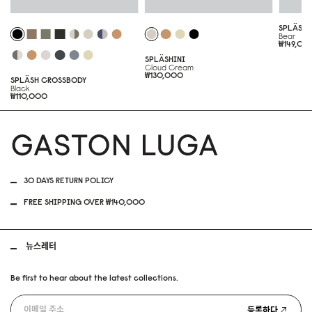
SPLÄSH 
Bear
₩149,00
SPLÄSHINI
Cloud Cream
₩130,000
SPLÄSH CROSSBODY
Black
₩110,000
30 DAYS RETURN POLICY
FREE SHIPPING OVER ₩140,000
뉴스레터
Be first to hear about the latest collections.
등록하다