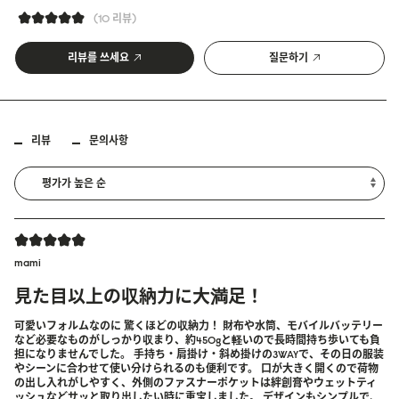
10 리뷰
리뷰를 쓰세요
질문하기
리뷰
문의사항
mami
見た目以上の収納力に大満足！
可愛いフォルムなのに 驚くほどの収納力！ 財布や水筒、モバイルバッテリー
など必要なものがしっかり収まり、約450gと軽いので長時間持ち歩いても負
担になりませんでした。 手持ち・肩掛け・斜め掛けの3WAYで、その日の服装
やシーンに合わせて使い分けられるのも便利です。 口が大きく開くので荷物
の出し入れがしやすく、外側のファスナーポケットは絆創膏やウェットティ
ッシュなどサッと取り出したい時に重宝しました。 デザインもシンプルで、