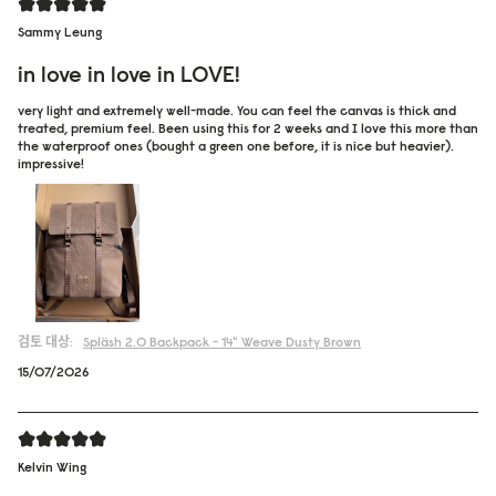
Sammy Leung
in love in love in LOVE!
very light and extremely well-made. You can feel the canvas is thick and
treated, premium feel. Been using this for 2 weeks and I love this more than
the waterproof ones (bought a green one before, it is nice but heavier).
impressive!
검토 대상:
Spläsh 2.0 Backpack - 14"
Weave Dusty Brown
15/07/2026
Kelvin Wing