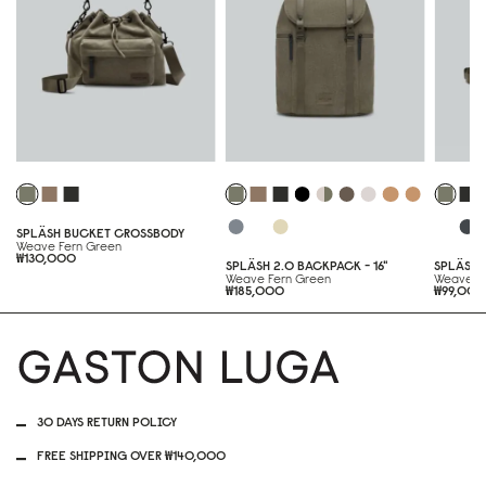
SPLÄSH BUCKET CROSSBODY
Weave Fern Green
₩130,000
SPLÄSH 2.0 BACKPACK - 16"
SPLÄSH 
Weave Fern Green
Weave F
₩185,000
₩99,00
30 DAYS RETURN POLICY
FREE SHIPPING OVER ₩140,000