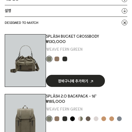
설명
DESIGNED TO MATCH
SPLÄSH BUCKET CROSSBODY
₩130,000
WEAVE FERN GREEN
장바구니에 추가하기
SPLÄSH 2.0 BACKPACK - 16"
₩185,000
WEAVE FERN GREEN