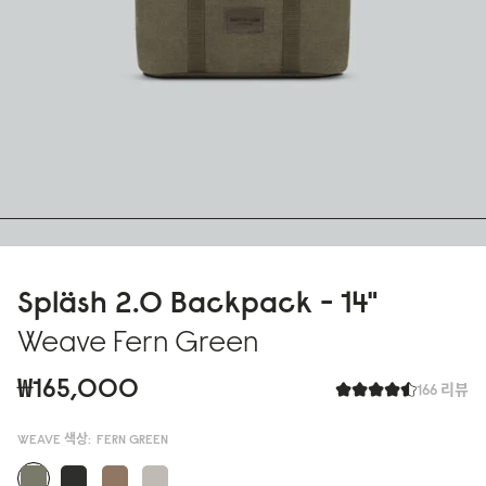
Spläsh 2.0 Backpack - 14"
Weave Fern Green
₩165,000
166 리뷰
WEAVE 색상:
FERN GREEN