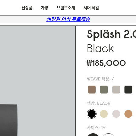
신상품
가방
브랜드소개
서머 세일
14만원 이상 무료배송
Spläsh 2.
Black
₩185,000
WEAVE 색상:
/
색상:
BLACK
사이즈:
14"