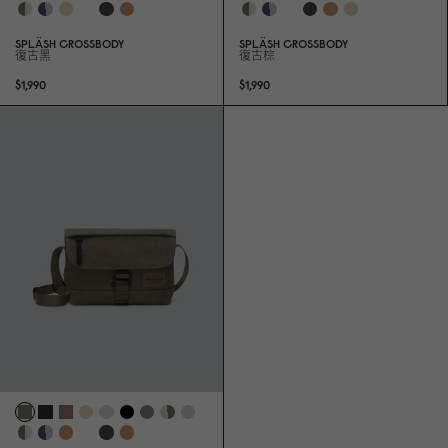
SPLÄSH CROSSBODY
SPLÄSH CROSSBODY
復古黑
復古棕
$1,99
0
$1,99
0