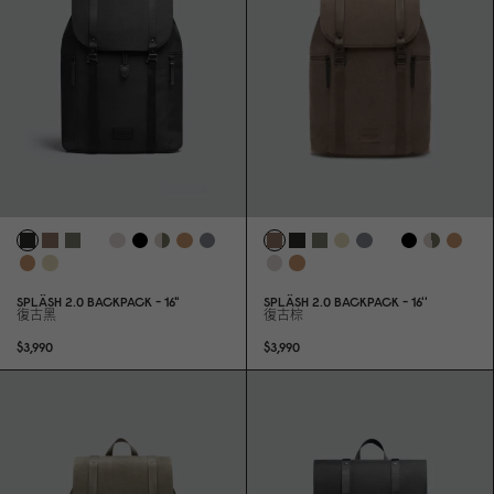
SPLÄSH 2.
0
BACKPACK - 16"
SPLÄSH 2.
0
BACKPACK - 16''
復古黑
復古棕
$3,99
0
$3,99
0