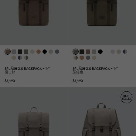
SPLÄSH 2.
0
BACKPACK - 14"
SPLÄSH 2.
0
BACKPACK - 14"
復古棕
蕨綠色
$3,49
0
$3,49
0