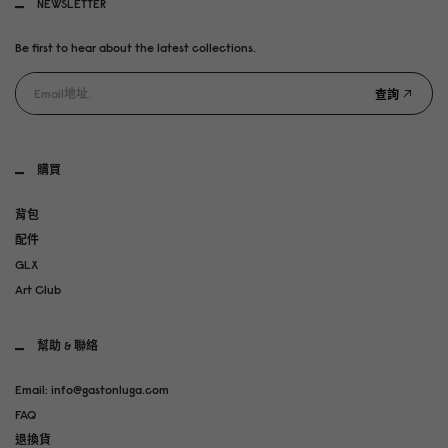
NEWSLETTER
Be first to hear about the latest collections.
查詢
購買
背包
配件
GLX
Art Club
幫助 & 聯絡
Email: info@gastonluga.com
FAQ
退換貨