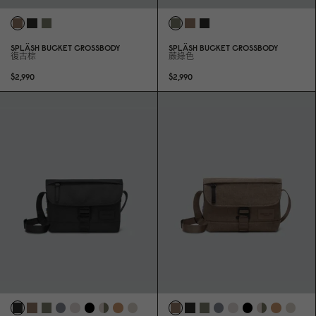
SPLÄSH BUCKET CROSSBODY
SPLÄSH BUCKET CROSSBODY
復古棕
蕨綠色
$2,99
0
$2,99
0