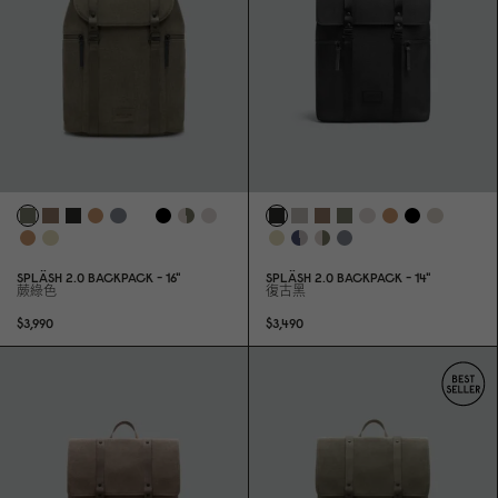
SPLÄSH 2.
0
BACKPACK - 16"
SPLÄSH 2.
0
BACKPACK - 14"
蕨綠色
復古黑
$3,99
0
$3,49
0