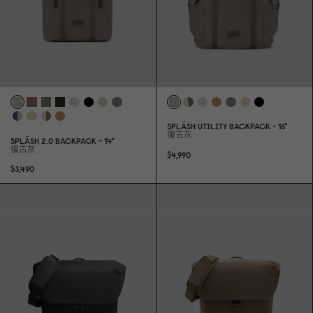
SPLÄSH UTILITY BACKPACK - 16"
復古灰
SPLÄSH 2.
0
BACKPACK - 14"
復古灰
$4,99
0
$3,49
0