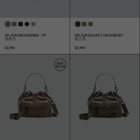
SPLÄSH MESSENGER - 14"
SPLÄSH BUCKET CROSSBODY
蕨綠色
復古黑
$3,19
0
$2,99
0