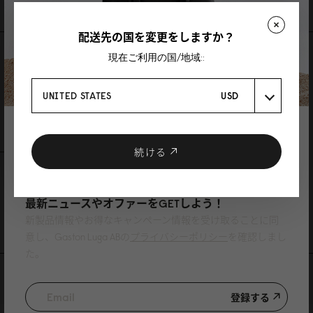
配送先の国を変更をしますか？
レビュー
現在ご利用の国/地域::
0 レビュー
UNITED STATES
USD
レビューを書く
質問を投稿
登録で10%割引
クーポンプレゼント
続ける
レビュー
質問
ニュースレターに登録して、
最新ニュースやオファーをGETしよう！
Be the first to write a review
新製品情報やお得なキャンペーン情報を受け取ることに同
意し、Gaston Luga ABの
プライバシーポリシー
を確認しまし
た。
特集記事
登録する