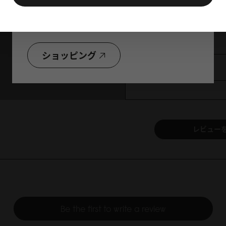
お好きな製品を2点以上購入で
合計金額から10％OFF！
ショッピング
送料と製品保証
レビュー
Be the first to write a review