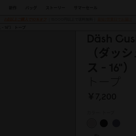
新作
バッグ
ストーリー
サマーセール
2点以上ご購入で10％オフ
｜15,000円以上で送料無料｜
最短2営業日でお届け
 - 16"） トープ
Däsh Cus
（ダッシ
ス - 16"）
トープ
￥7,2
0
0
カラー:
トープ