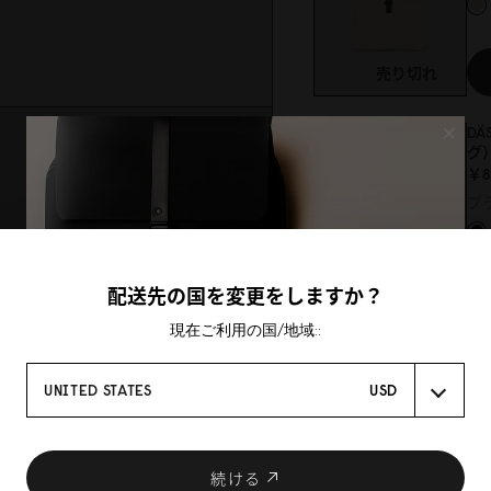
売り切れ
×
DÄ
グ
￥8
ブ
配送先の国を変更をしますか？
現在ご利用の国/地域::
DÄ
￥14
UNITED STATES
USD
ト
続ける