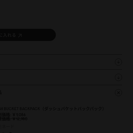
に入れる
品
SH BUCKET BACKPACK（ダッシュバケットバックパック）
別価格
￥9,
0
86
常価格
￥12,98
0
モネード