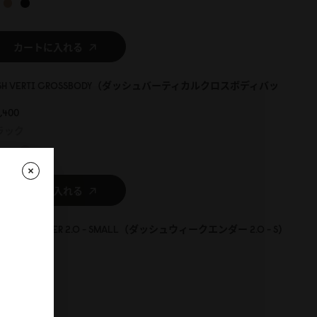
カートに入れる
SH VERTI CROSSBODY（ダッシュバーティカルクロスボディバッ
）
,4
0
0
ラック
カートに入れる
SH WEEKENDER 2.0 - SMALL（ダッシュウィークエンダー 2.0 - S）
,1
0
0
ープ