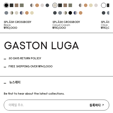
SPLÄSH CROSSBODY
SPLÄSH CROSSBODY
SPLÄSH 
Black
Cloud Cream
Olive
₩110,000
₩110,000
₩110,00
30 DAYS RETURN POLICY
FREE SHIPPING OVER ₩140,000
뉴스레터
Be first to hear about the latest collections.
등록하다