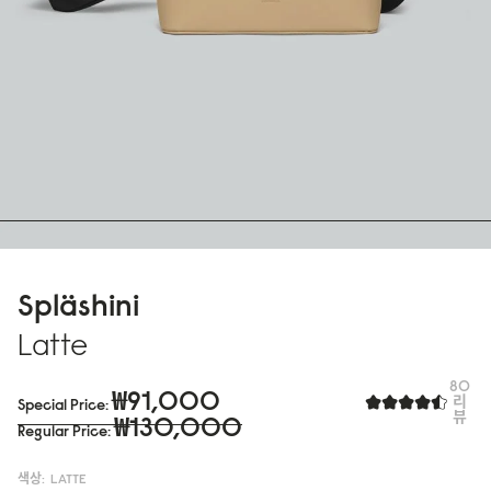
Spläshini
Latte
80
₩91,000
리
Special Price
뷰
₩130,000
Regular Price
색상:
LATTE