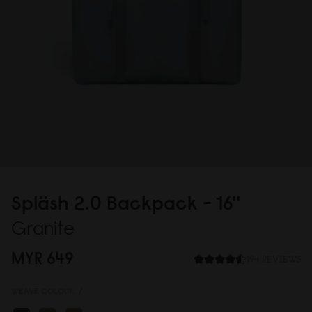
Spläsh 2.
0
Backpack - 16''
Granite
MYR 649
194 REVIEWS
WEAVE COLOUR:
/