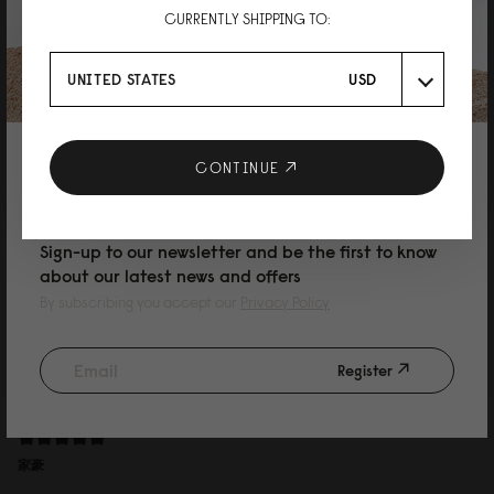
CURRENTLY SHIPPING TO:
Yuu
デザインも収納力も良い！
UNITED STATES
USD
スプラッシュ14を使っていましたが、MacBookを15インチに買い替えたので
16を購入しました。 色はウィーブダスティブラウンで丈夫な素材で、レザー
よりもキズや汚れを気にせず使えて良いです！ 収納力もデザインも満足で
す！
10% DISCOUNT ON YOUR NEXT
CONTINUE
PURCHASE
Sign-up to our newsletter and be the first to know
about our latest news and offers
By subscribing you accept our
Privacy Policy
Reviewed on:
Spläsh 2.0 Backpack - 16''
Weave Dusty Brown
Register
09/07/2026
家豪