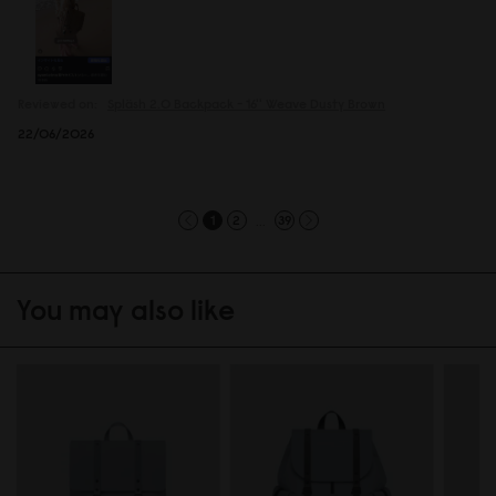
Reviewed on:
Spläsh 2.0 Backpack - 16''
Weave Dusty Brown
22/06/2026
...
1
2
39
You may also like