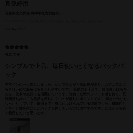
真係好用
容量夠大又輕便,肩帶承托力都好好.
Reviewed on:
Spläsh 2.0 Backpack - 16''
Weave Dusty Brown
30/06/2026
有馬 文美
シンプルで上品、毎日使いたくなるバックパ
ック
デザインに一目惚れしました。シンプルながら高級感があり、カジュアルに
もきれいめな服装にも合わせやすいです。 収納力も十分で、普段使いはもち
ろん、仕事や旅行にも活躍しています。背負った時のフィット感も良く、長
時間持ち歩いても負担を感じにくいのが嬉しいポイントです。 素材や作りも
しっかりしていて、細部まで丁寧に仕上げられている印象でした。機能性と
デザイン性を両立したバッグを探している方におすすめです。これからも長
く愛用したいと思います。