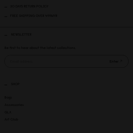
30 DAYS RETURN POLICY
FREE SHIPPING OVER 499MYR
NEWSLETTER
Be first to hear about the latest collections.
Enter
SHOP
Bags
Accessories
GLX
Art Club