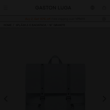
Buy 2, Get 10% off.
Free shipping over 499MYR
HOME
SPLÄSH 2.0 BACKPACK - 16'' GRANITE