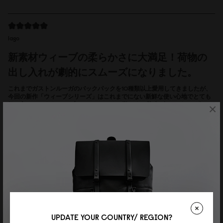
lago
新素材ウィーブの柔らかさに大満足！荷物の
出し入れが劇的にスムーズになりました。
これまでガストンルーガのバックパックを10種類以上愛用してきましたが、
今回の新作「ウィーブシリーズ」はこれまでにない新鮮な使い心地でとても
気に入っています！ スプラッシュといえば艶のある防水ヴィーガンレザーの
×
印象が強いですが、この100%再生コットンを採用したウィーブは、手触り
がとにかくソフトで軽やか。体に優しくフィットしてくれる感覚が心地よい
です。 特に、素材が柔らかくなったことで荷物の出し入れがスムーズになり
ました。 ストラップを緩めると口がガバッと大きく広がるため、16インチの
ノートPCや大きめの荷物も引っかかることなく出し入れできて実用性抜群で
す。 落ち着いたダスティブラウンの色味も上品でどんなコーディネートにも
合わせやすく、これからのおでかけの相棒として大切に使わせていただきま
す。
Reviewed on:
Spläsh 2.0 Backpack - 16''
Weave Dusty Brown
13/07/2026
UPDATE YOUR COUNTRY/ REGION?