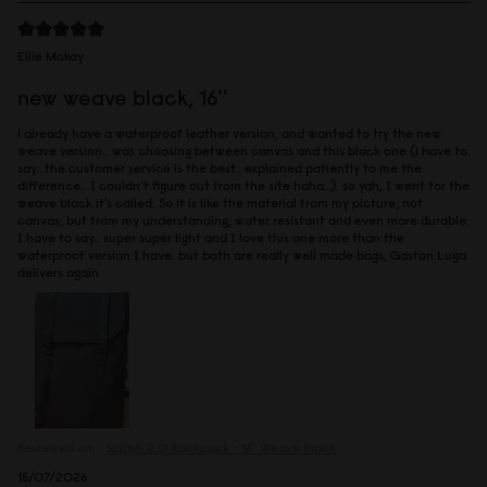
Ellie Mckay
new weave black, 16''
i already have a waterproof leather version, and wanted to try the new
weave version.. was choosing between canvas and this black one (i have to
say...the customer service is the best.. explained patiently to me the
difference.. I couldn't figure out from the site haha..). so yah, I went for the
weave black it's called. So it is like the material from my picture, not
canvas, but from my understanding, water resistant and even more durable.
I have to say.. super super light and I love this one more than the
waterproof version I have. but both are really well made bags, Gaston Luga
delivers again
Reviewed on:
Spläsh 2.0 Backpack - 16"
Weave Black
15/07/2026