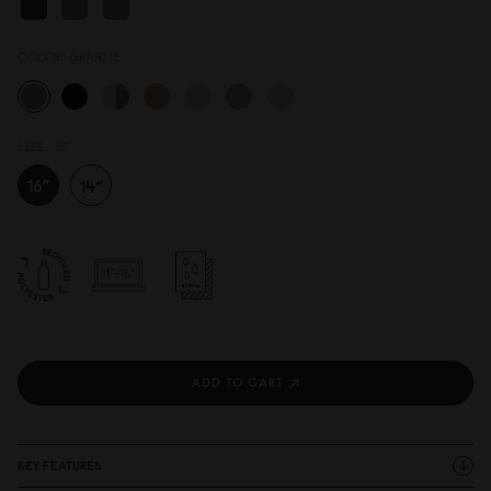
COLOR:
GRANITE
SIZE:
16"
ADD TO CART
KEY FEATURES