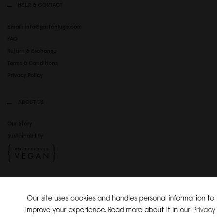
HELP & CONTACT
Email: info@gastonluga.com
FAQ
Return & Exchange
Terms & Conditions
Privacy Policy
ABOUT US
Our Story
Sustainability
SOCIAL MEDIA
Our site uses cookies and handles personal information to
Instagram
improve your experience. Read more about it in our
Privacy
TikTok