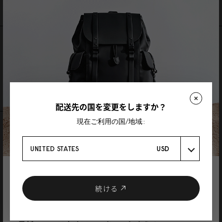
送料と製品保証
レビュー
1 レビュー
レビューを書く
質問を投稿
配送先の国を変更をしますか？
現在ご利用の国/地域::
レビュー
質問
UNITED STATES
USD
登録で10%割引
クーポンプレゼント
続ける
Shannon Ng
ニュースレターに登録して、
a nicely made briefcase