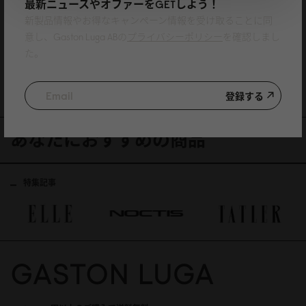
最新ニュースやオファーをGETしよう！
新製品情報やお得なキャンペーン情報を受け取ることに同
bought a black one for my husband and I loved it so much and got a grey
one for myself. great customer service I have to say, very patiently replying
意し、Gaston Luga ABの
プライバシーポリシー
を確認しまし
all my questions. One recommendation is maybe the luggage strap, would
た。
have been a big plus!
11/06/2026
登録する
あなたにおすすめの商品
特集記事