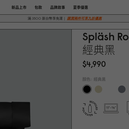
新品上市
包款
品牌故事
夏季優惠
滿 3500 新台幣享免運｜
購買兩件可享九折優惠
Spläsh Ro
經典黑
$4,99
0
顏色::
經典黑