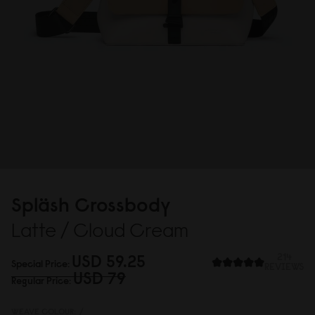
Spläsh Crossbody
Latte / Cloud Cream
USD 59.25
214
Special Price
REVIEWS
USD 79
Regular Price
WEAVE COLOUR:
/