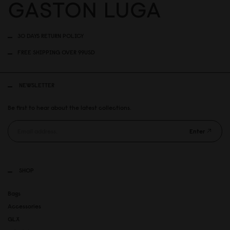
30 DAYS RETURN POLICY
FREE SHIPPING OVER 99USD
NEWSLETTER
Be first to hear about the latest collections.
Enter
SHOP
Bags
Accessories
GLX