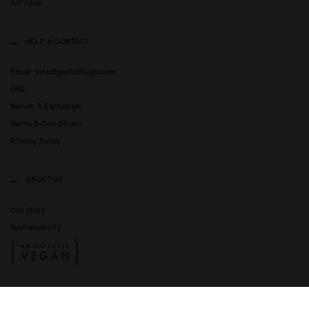
Art Club
HELP & CONTACT
Email: info@gastonluga.com
FAQ
Return & Exchange
Terms & Conditions
Privacy Policy
ABOUT US
Our Story
Sustainability
SOCIAL MEDIA