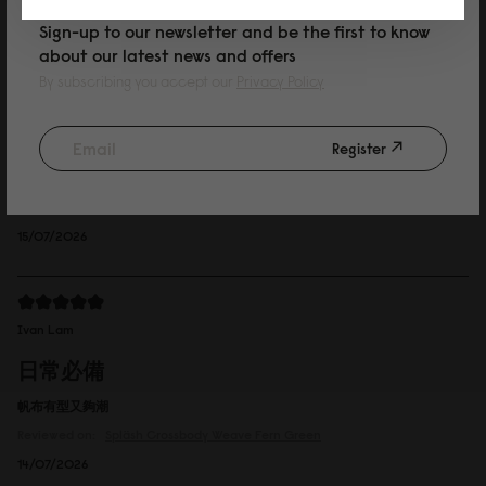
Sign-up to our newsletter and be the first to know
高質感,摸起來非常舒服,防水耐髒,我拿濕布擦擦就乾淨
about our latest news and offers
By subscribing you accept our
Privacy Policy
Register
Reviewed on:
Spläsh Crossbody
Dark Blue / Taupe
15/07/2026
Ivan Lam
日常必備
帆布有型又夠潮
Reviewed on:
Spläsh Crossbody
Weave Fern Green
14/07/2026