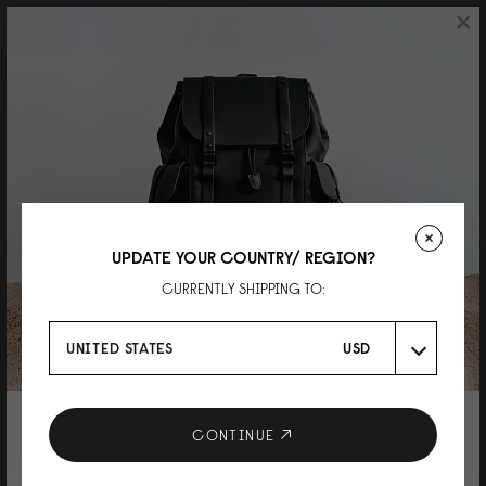
×
takashi
質感が好き
とても素敵な商品でした！ 3点ほど、まとめて購入しましたが 色違いも検討
してます。
UPDATE YOUR COUNTRY/ REGION?
CURRENTLY SHIPPING TO:
Reviewed on:
Spläsh Crossbody
Cloud Cream
UNITED STATES
USD
27/07/2026
10% DISCOUNT ON YOUR NEXT
CONTINUE
Annie Chuang
PURCHASE
喜歡