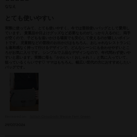
ななえ
とても使いやすい
実際に使ってみて、とても使いやすく、今では普段使いバッグとして愛用し
ています。 貴重品や日よけグッズなど必要なものがしっかり入るのに、両手
が空くので、子どもを追いかける場面でも安心して使えるのが嬉しいポイン
トです。 児童館などの普段のお出かけはもちろん、おしゃれなレストランに
も違和感なく持って行けるデザインで、どんなシーンにも合わせやすいとこ
ろがお気に入りです。 シンプルで上品なデザインなので、年代問わず使いや
すいと思います。実際に母も「かわいい！おしゃれ！」と気に入っていて、
狙っているくらいです♡ ママはもちろん、幅広い世代の方におすすめしたい
バッグです。
Reviewed on:
Spläsh Crossbody
Weave Fern Green
29/07/2026