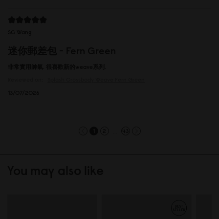
SC Wang
迷你郵差包 - Fern Green
非常實用帥氣. 很喜歡新的weave系列.
Reviewed on:
Spläsh Crossbody
Weave Fern Green
13/07/2026
...
1
2
43
You may also like