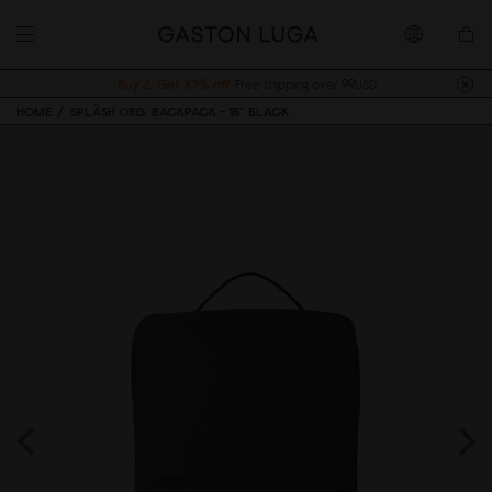
Buy 2, Get 10% off.
Free shipping over 99USD
HOME
SPLÄSH ORG. BACKPACK - 15" BLACK