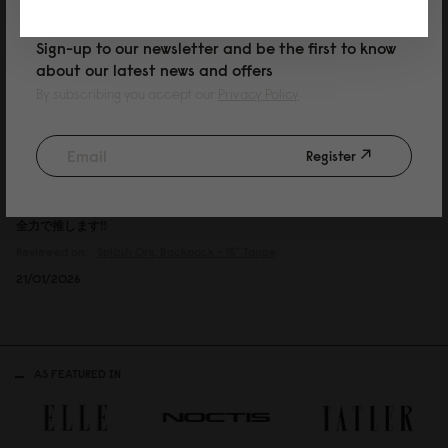
Sign-up to our newsletter and be the first to know
Aiko
about our latest news and offers
カスタマーサポートの対応が神
By subscribing you accept our
Privacy Policy
下記の追記です。2025年の3月に購入し、大好きで毎日使っていたのです
が、突然ファスナーが壊れてしまいました。ダメもとでカスタマーサポート
Register
に問い合わせたところ、すぐに新しいリュックを送って頂けました。迅速で
丁寧なカスタマーサポートの対応に感謝申し上げます。新しいリュックも今
までと変わらず、大切に使います。荷物もたくさん入りますし、何よりカタ
チも大きさも色も最高です。普段使いのリュックを探している方がいたら、
全力で推します‼︎
Reviewed on:
Spläsh Org. Backpack - 15"
Taupe
21/01/2026
AS FEATURED IN