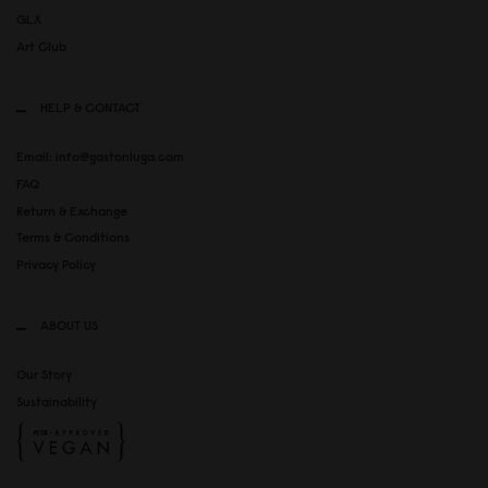
GLX
Art Club
HELP & CONTACT
Email: info@gastonluga.com
FAQ
Return & Exchange
Terms & Conditions
Privacy Policy
ABOUT US
Our Story
Sustainability