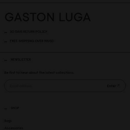
30 DAYS RETURN POLICY
FREE SHIPPING OVER 99USD
NEWSLETTER
Be first to hear about the latest collections.
Enter
SHOP
Bags
Accessories