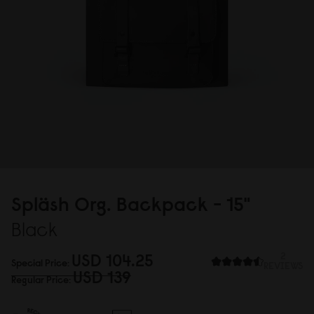
Spläsh Org. Backpack - 15"
Black
USD 1
0
4.25
2
Special Price
REVIEWS
USD 139
Regular Price