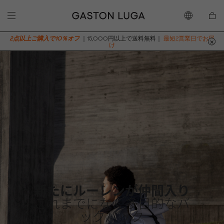
2点以上ご購入で10％オフ
｜15,000円以上で送料無料｜
最短2営業日でお届
け
新たにルーレンが仲間入り
これまでになく多目的なバ
ックパック