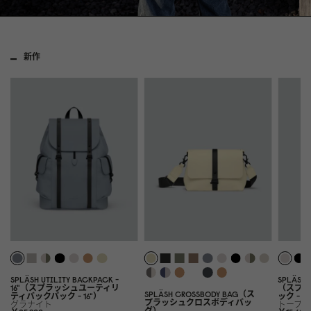
新作
SPLÄSH UTILITY BACKPACK -
SPLÄSH 
16"（スプラッシュユーティリ
（スプラ
SPLÄSH CROSSBODY BAG（ス
ティバックパック - 16"）
ック - 1
プラッシュクロスボディバッ
グラナイト
トープ
グ）