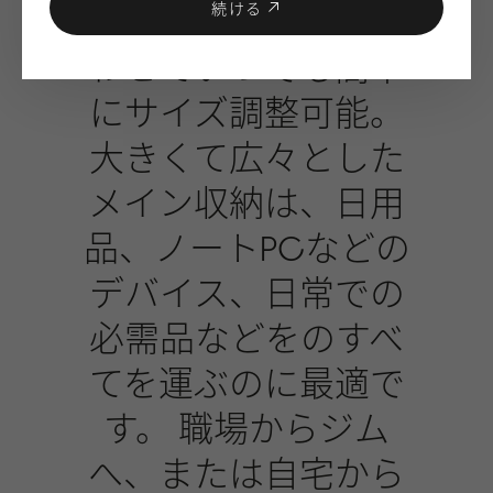
続ける
り、新しい冒険に合
わせていつでも簡単
にサイズ調整可能。
大きくて広々とした
メイン収納は、日用
品、ノートPCなどの
デバイス、日常での
必需品などをのすべ
てを運ぶのに最適で
す。 職場からジム
へ、または自宅から