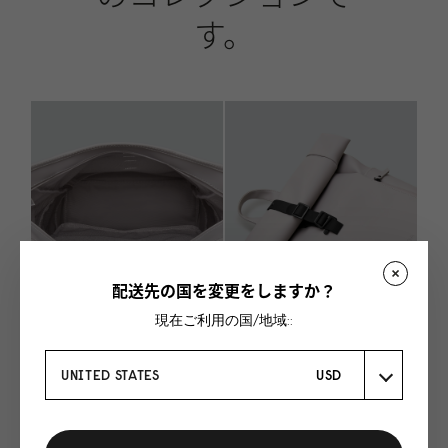
す。
配送先の国を変更をしますか？
現在ご利用の国/地域::
UNITED STATES
USD
おなじみのロールト
ップデザインによ