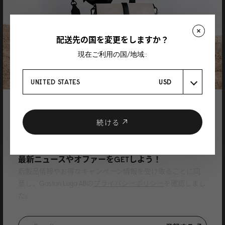
Mei
配送先の国を変更をしますか？
現在ご利用の国/地域::
Rullen 13 Black
Great bag, high quality material and very well made. I’m now thinking of
UNITED STATES
USD
buying another one with different colour. Definite recommended!
19/10/2025
登録で10%割引
クーポンプレゼント
続ける
Asta
ニュースレターに登録して、
Rullen 13 Olive
最新ニュースやオファーをGETしよう！
新製品情報やお得なキャンペーン情報を受け取ることに同
Great colour and amazingly comfortable!
意し、Gaston Luga ABの
プライバシーポリシー
を確認しまし
レビューを書く製品
Spläsh Rolltop Backpack - 14" (スプラッシュロールトップバックパック - 14"
た。
)
オリーブ
26/08/2025