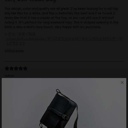
The design, color and quality are all great. I’ve been looking for a roll top
bag like this for a while, and this is definitely the best one I’ve found. I
really like that it has a zipper at the top, so you can still use it without
rolling it. It’s perfect for long weekend trips. The U-shaped opening in the
back is also a really nice touch. Very happy with my purchase.
レビューを書く製品
Spläsh Rolltop Backpack - 14" (スプラッシュロールトップバックパック - 14"
)
グラナイト
27/03/2026
solfan
×
ルーレン13'' トープ
カジュアルなのに上品さも持ち合わせていて、大人の男性が持っていも素敵
でした。
レビューを書く製品
Spläsh Rolltop Backpack - 14" (スプラッシュロールトップバックパック - 14"
)
トープ
19/02/2026