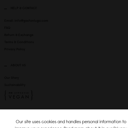
HELP & CONTACT
Email: info@gastonluga.com
FAQ
Return & Exchange
Terms & Conditions
Privacy Policy
ABOUT US
Our Story
Sustainability
SOCIAL MEDIA
Our site uses cookies and handles personal information to
Instagram