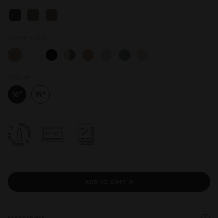
COLOR:
LATTE
SIZE:
16"
ADD TO CART