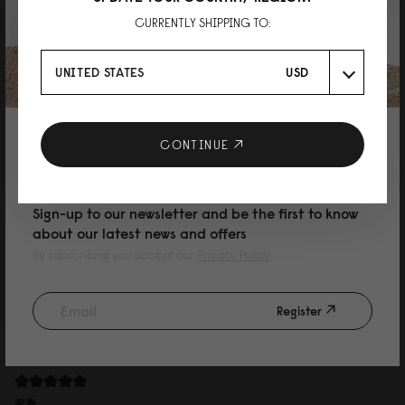
CURRENTLY SHIPPING TO:
Yuu
UNITED STATES
USD
デザインも収納力も良い！
スプラッシュ14を使っていましたが、MacBookを15インチに買い替えたので
16を購入しました。 色はウィーブダスティブラウンで丈夫な素材で、レザー
よりもキズや汚れを気にせず使えて良いです！ 収納力もデザインも満足で
10% DISCOUNT ON YOUR NEXT
CONTINUE
す！
PURCHASE
Sign-up to our newsletter and be the first to know
about our latest news and offers
By subscribing you accept our
Privacy Policy
Reviewed on:
Spläsh 2.0 Backpack - 16''
Weave Dusty Brown
Register
09/07/2026
家豪