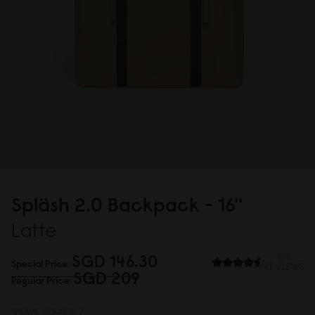
Spläsh 2.
0
Backpack - 16''
Latte
SGD 146.3
0
194
Special Price
REVIEWS
SGD 2
0
9
Regular Price
WEAVE COLOUR:
/