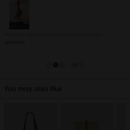
Reviewed on:
Spläsh 2.0 Backpack - 16''
Weave Dusty Brown
22/06/2026
...
1
2
39
You may also like