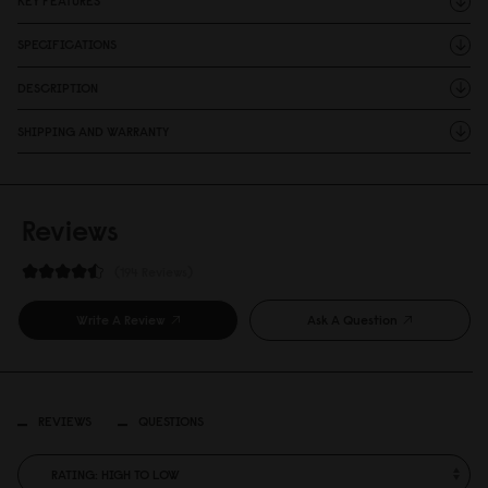
KEY FEATURES
SPECIFICATIONS
DESCRIPTION
SHIPPING AND WARRANTY
Reviews
194 Reviews
Write A Review
Ask A Question
REVIEWS
QUESTIONS