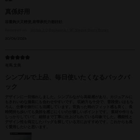
真係好用
容量夠大又輕便,肩帶承托力都好好.
Reviewed on:
Spläsh 2.0 Backpack - 16''
Weave Dusty Brown
30/06/2026
有馬 文美
シンプルで上品、毎日使いたくなるバックパ
ック
デザインに一目惚れしました。シンプルながら高級感があり、カジュアルに
もきれいめな服装にも合わせやすいです。 収納力も十分で、普段使いはもち
ろん、仕事や旅行にも活躍しています。背負った時のフィット感も良く、長
時間持ち歩いても負担を感じにくいのが嬉しいポイントです。 素材や作りも
しっかりしていて、細部まで丁寧に仕上げられている印象でした。機能性と
デザイン性を両立したバッグを探している方におすすめです。これからも長
く愛用したいと思います。