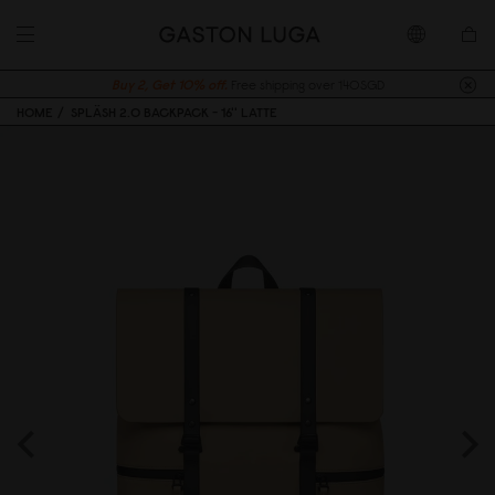
Buy 2, Get 10% off.
Free shipping over 140SGD
HOME
SPLÄSH 2.0 BACKPACK - 16'' LATTE