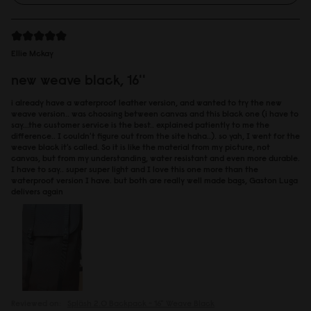
Ellie Mckay
new weave black, 16''
i already have a waterproof leather version, and wanted to try the new
weave version.. was choosing between canvas and this black one (i have to
say...the customer service is the best.. explained patiently to me the
difference.. I couldn't figure out from the site haha..). so yah, I went for the
weave black it's called. So it is like the material from my picture, not
canvas, but from my understanding, water resistant and even more durable.
I have to say.. super super light and I love this one more than the
waterproof version I have. but both are really well made bags, Gaston Luga
delivers again
Reviewed on:
Spläsh 2.0 Backpack - 16"
Weave Black