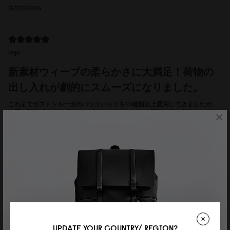
15/07/2026
lago
新素材ウィーブの柔らかさに大満足！荷物の
出し入れが劇的にスムーズになりました。
これまでガストンルーガのバックパックを10種類以上愛用してきましたが、
今回の新作「ウィーブシリーズ」はこれまでにない新鮮な使い心地でとても
×
気に入っています！ スプラッシュといえば艶のある防水ヴィーガンレザーの
印象が強いですが、この100%再生コットンを採用したウィーブは、手触り
がとにかくソフトで軽やか。体に優しくフィットしてくれる感覚が心地よい
です。 特に、素材が柔らかくなったことで荷物の出し入れがスムーズになり
ました。 ストラップを緩めると口がガバッと大きく広がるため、16インチの
ノートPCや大きめの荷物も引っかかることなく出し入れできて実用性抜群で
す。 落ち着いたダスティブラウンの色味も上品でどんなコーディネートにも
合わせやすく、これからのおでかけの相棒として大切に使わせていただきま
す。
Reviewed on:
Spläsh 2.0 Backpack - 16''
Weave Dusty Brown
13/07/2026
UPDATE YOUR COUNTRY/ REGION?