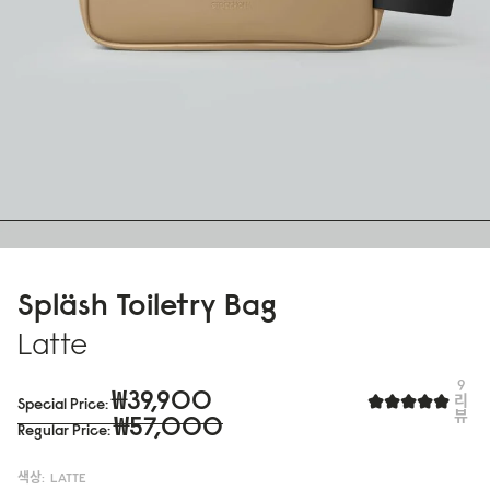
Spläsh Toiletry Bag
Latte
9
₩39,900
리
Special Price
뷰
₩57,000
Regular Price
색상:
LATTE