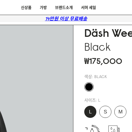
신상품
가방
브랜드소개
서머 세일
14만원 이상 무료배송
Däsh Wee
Black
₩175,000
색상:
BLACK
사이즈:
L