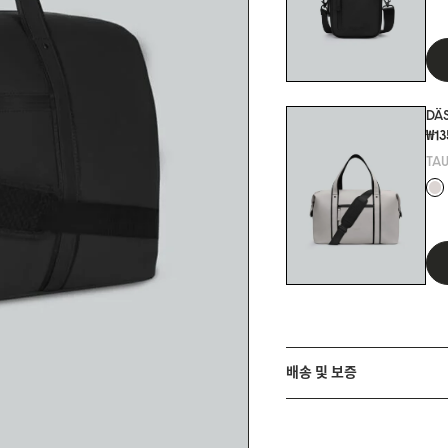
DÄS
₩1
TA
배송 및 보증