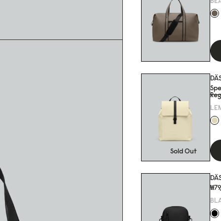
BE
DÄ
Spe
Reg
LE
Sold Out
DÄ
₩7
BL